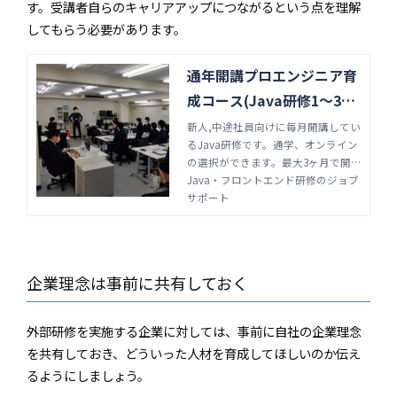
す。受講者自らのキャリアアップにつながるという点を理解
してもらう必要があります。
通年開講プロエンジニア育
成コース(Java研修1～3ヶ
月)
新人,中途社員向けに毎月開講してい
るJava研修です。通学、オンライン
の選択ができます。最大3ヶ月で開
発環境(言語、バージョンアップな
Java・フロントエンド研修のジョブ
ど)に左右されない基礎知識、開発チ
サポート
ームで働くビジネススキルも強化。
プログラミング研修はジョブサポー
トにお任せ下さい。
企業理念は事前に共有しておく
外部研修を実施する企業に対しては、事前に自社の企業理念
を共有しておき、どういった人材を育成してほしいのか伝え
るようにしましょう。