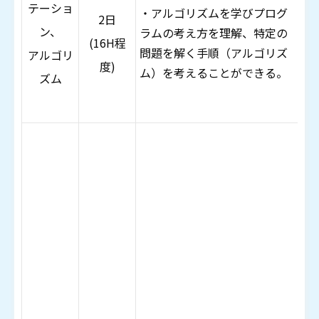
・
テーショ
・アルゴリズムを学びプログ
2日
変
ン、
ラムの考え方を理解、特定の
(16H程
問題を解く手順（アルゴリズ
フ
アルゴリ
度)
ム）を考えることができる。
の
ズム
・
基
演
子
子
・
使