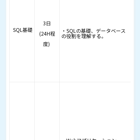
・
I
3日
U
SQL基礎
・SQLの基礎、データベース
(24H程
の役割を理解する。
D
度)
・
グ
副
ク
・
の
・
（
ア
方