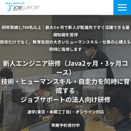
研修サービス一覧
研修実績2,700名以上｜最大3ヶ月で新人が配属先ですぐ活躍できる基
礎知識を習得
よくあるご質問
技術だけでなく、教育負担の大きいヒューマンスキル・仕事の心構えも
導入事例
同時に指導します
新人エンジニア研修（Java2ヶ月・3ヶ月コ
お役立ちブログ
ース）
会社案内・アクセス
技術・ヒューマンスキル・自走力を同時に育
成する
ジョブサポートの法人向け研修
通学(東京・本郷三丁目)・オンライン対応
早期予約受付中