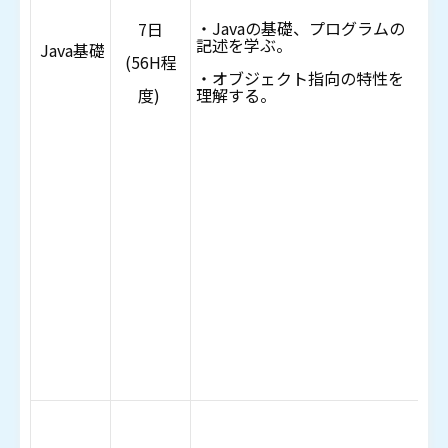
・
・Javaの基礎、プログラムの
7日
記述を学ぶ。
Java基礎
ジ
(56H程
・オブジェクト指向の特性を
考
度)
理解する。
コ
タ
オ
ド
ク
オ
ド
イ
ス
ど
の
・
は