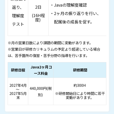
・
・Javaの理解度確認
2日
返り、
テ
・2ヶ月の振り返りを行い、
(16H程
理解度
度)
・
配属後の成長を促す。
テスト
※月の営業日数により課題の期間に変動があります。
※営業日が研修カリキュラムの予定より超過している場合
は、苦手箇所の復習・苦手分野の指導を行います。
Java2ヶ月コ
研修日程
研修期間
ース料金
2027年4月
約300H
440,000円(税
～
2027年5月
※研修開始日により時間に若干
別)
末
変動があります。