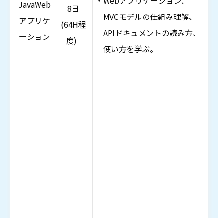
・Webアプリケーション、
JavaWeb
8日
・S
MVCモデルの仕組み理解、
アプリケ
(64H程
理
APIドキュメントの読み方、
ーション
度)
J
使い方を学ぶ。
H
Ja
・
・
ユ
ー
シ
の