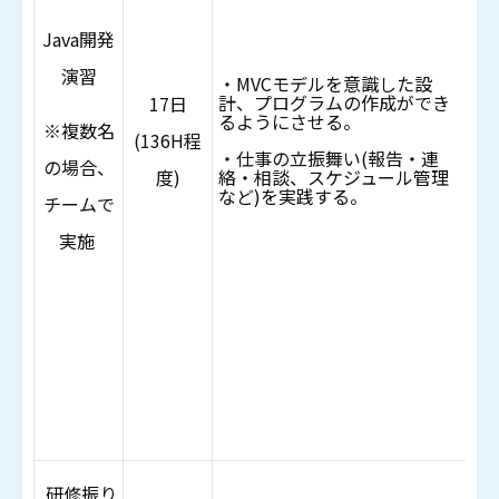
参
Java開発
詳
演習
・MVCモデルを意識した設
テ
計、プログラムの作成ができ
17日
るようにさせる。
※複数名
項
(136H程
・仕事の立振舞い(報告・連
の場合、
実
度)
絡・相談、スケジュール管理
など)を実践する。
チームで
※
実施
の
・F
理
・
便
機
研修振り