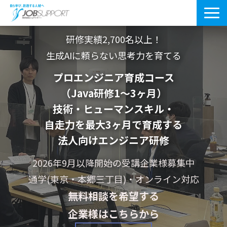
研修サービス一覧
研修実績2,700名以上！
生成AIに頼らない思考力を育てる
よくあるご質問
プロエンジニア育成コース
導入事例
（Java研修1〜3ヶ月）
技術・ヒューマンスキル・
お役立ちブログ
自走力を最大3ヶ月で育成する
会社案内・アクセス
法人向けエンジニア研修
2026年9
月以降開始の受講企業様募集中
通学(東京・本郷三丁目)・オンライン対応
無料相談を希望する
企業様はこちらから