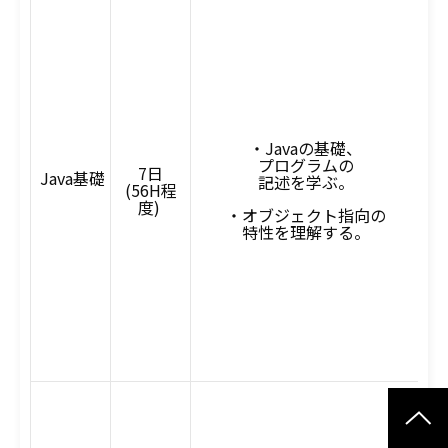
・
・Javaの基礎、
プログラムの
7日
Java基礎
記述を学ぶ。
(56H程
度)
・オブジェクト指向の
特性を理解する。
コ
オ
オ
・