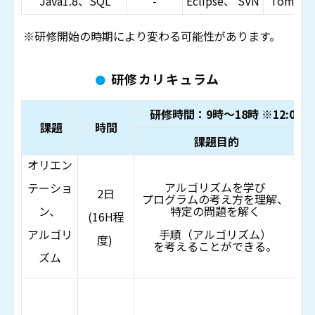
Java1.8、SQL
-
Eclipse、 SVN
Tomcat8
※研修開始の時期により変わる可能性があります。
研修カリキュラム
研修時間：9時～18時 ※12:00-1
課題
時間
課題目的
オリエン
アルゴリズムを学び
テーショ
2日
・
プログラムの考え方を理解、
ン、
特定の問題を解く
(16H程
アルゴリ
手順（アルゴリズム）
度)
を考えるこ
とができる。
ズム