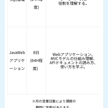
役割を理解する。
度)
JavaWeb
8日
Webアプリケーション、
MVCモデルの仕組み理解、
アプリケ
(64H程
APIドキュメントの読み方、
・S
使い方を学ぶ。
ーション
度)
J
・
※月の営業日数により課題の
期間に変動があります。