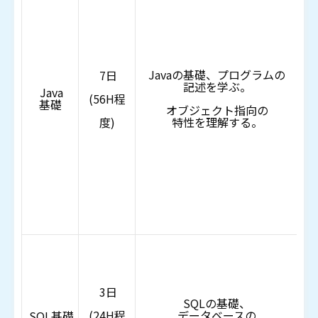
・
Javaの基礎、プログラムの
7日
記述を学ぶ。
Java
(56H程
基礎
オブジェクト指向の
度)
特性を理解する。
コ
オ
オ
・
3日
SQLの基礎、
(24H程
データベースの
SQL基礎