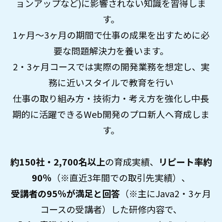
ョンアップなど)に影響されない知識を習得しま
す。
1ヶ月～3ヶ月の期間で仕事の成果を出すために必
要な問題解決力を養います。
2・3ヶ月コースでは実際の開発業務を想定し、実
務に近いスタイルで教育を行い
仕事の取り組み方・技術力・考え方を強化し中長
期的に活躍できるWeb開発のプロ新人へ育成しま
す。
約150社・2,700名以上
の育成実績、
リピート率約
90％
（※直近3年間での取引先実績）、
受講者の95％が満足
と回答
（※主にJava2・3ヶ月
コースの受講者）
した研修内容で、