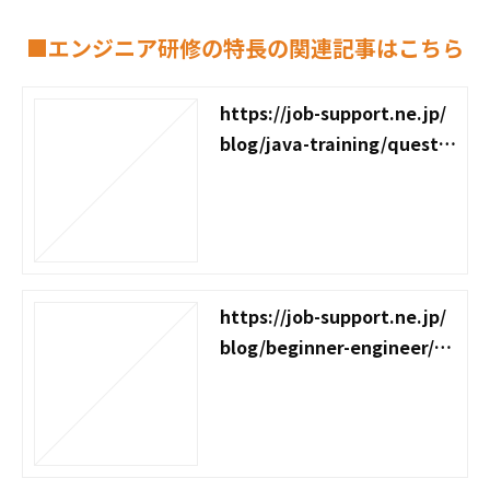
■エンジニア研修の特長の関連記事はこちら
https://job-support.ne.jp/
blog/java-training/questio
n
https://job-support.ne.jp/
blog/beginner-engineer/tr
aining