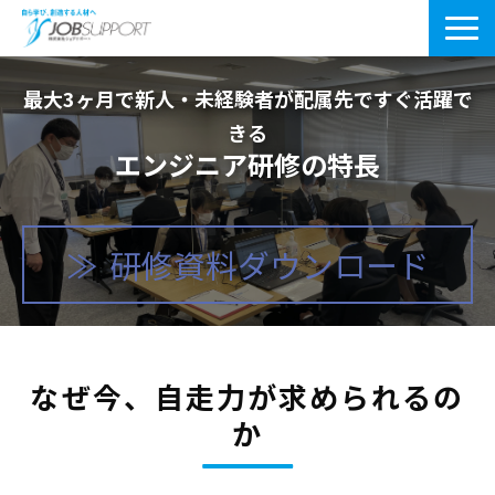
研修サービス一覧
最大3ヶ月で新人・未経験者が配属先ですぐ活躍で
きる
よくあるご質問
エンジニア研修の特長
導入事例
お役立ちブログ
研修資料ダウンロード
会社案内・アクセス
なぜ今、自走力が求められるの
か