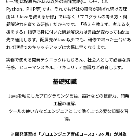
6〜7割は配属先がJava以外の開発言語(C、C++、C#、
Python、PHP等)です。それでも弊社の研修が選ばれ続ける理
由は「Javaを教える研修」ではなく「プログラムの考え方・問
題解決力を育てる研修」だからです。「答えを教えず、考える支
援をする」指導で身に付いた問題解決力は言語が変わっても配属
先で通用します。配属先がJava以外でも、研修で培った土台があ
れば現場でのキャッチアップは大幅に早くなります。
実務で使える開発テクニックはもちろん、社会人として必要な責
任感、ヒューマンスキル、セキュリティ意識など教育します。
基礎知識
Javaを軸にしたプログラミング言語、設計などの技術力、開発
工程の理解、
ツールの使い方などエンジニアとして働く上で必要な知識を習
得。
※開発演習は「プロエンジニア育成コース2・3ヶ月」が
対象