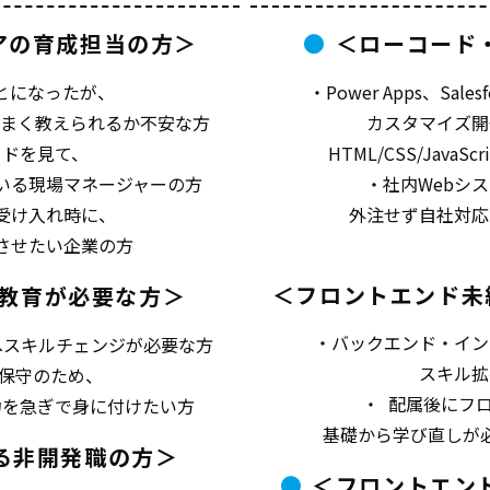
アの育成担当の方＞
＜ローコード
とになったが、
・
Power Apps、Sales
うまく教えられるか不安な方
カスタマイズ開
ードを見て、
HTML/CSS/Jav
いる現場マネージャーの方
・
社内Webシ
受け入れ時に、
外注せず自社対応
させたい企業の方
＜フロントエンド未
教育が必要な方＞
・バックエンド・イン
aへスキルチェンジが必要な方
スキル拡
用保守のため、
・ 配属後にフ
力を急ぎで身に付けたい方
基礎から学び直しが
わる非開発職の方＞
＜フロントエン