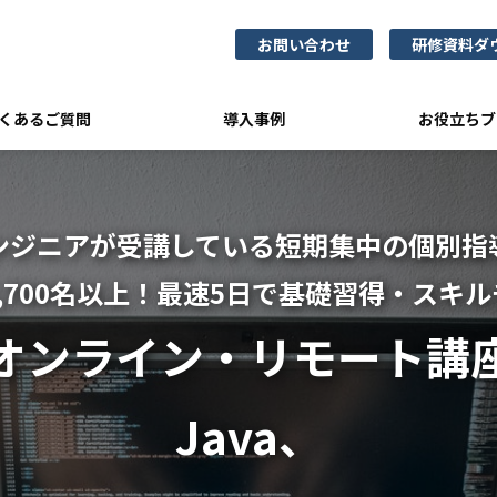
お問い合わせ
研修資料ダ
くあるご質問
導入事例
お役立ちブ
ンジニアが受講している短期集中の個別指
,700名以上！最速5日で基礎習得・スキ
オンライン・リモート講
Java、