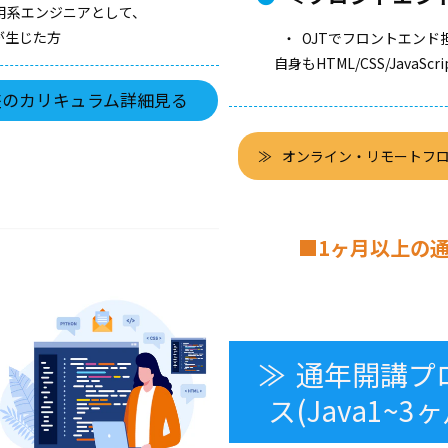
運用系エンジニアとして、
が生じた方
・ OJTでフロントエン
自身もHTML/CSS/Jav
座のカリキュラム詳細見る
オンライン・リモートフ
■1ヶ月以上の通
通年開講プ
ス(Java1~