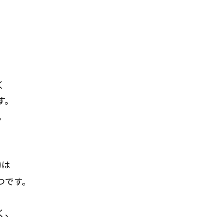
、
く
す。
。
)
は
つです。
く、