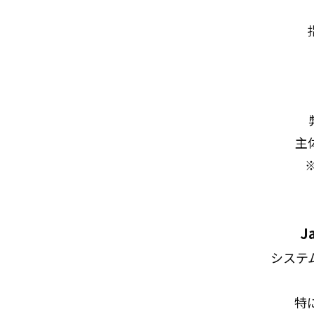
主
J
システ
特