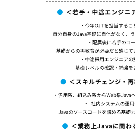
＜若手・中途エンジニ
・今年OJTを担当するこ
自分自身のJava基礎に自信がなく、
・配属後に若手のコ
基礎からの再教育が必要だと感じて
・中途採用エンジニアの
基礎レベルの確認・補強を
＜スキルチェンジ・再
・汎用系、組込み系からWeb系Jav
・ 社内システムの運
Javaのソースコードを読める基礎
＜業務上Javaに関