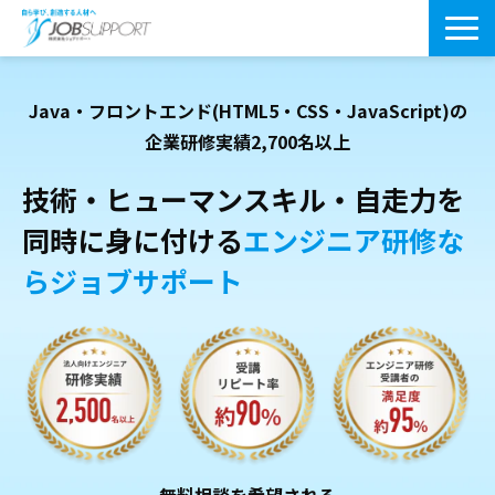
研修サービス一覧
Java・フロントエンド(HTML5・CSS・JavaScript)の
よくあるご質問
企業研修実績2,700名以上
導入事例
技術・ヒューマンスキル・自走力を
同時に身に付ける
エンジニア研修な
お役立ちブログ
らジョブサポート
会社案内・アクセス