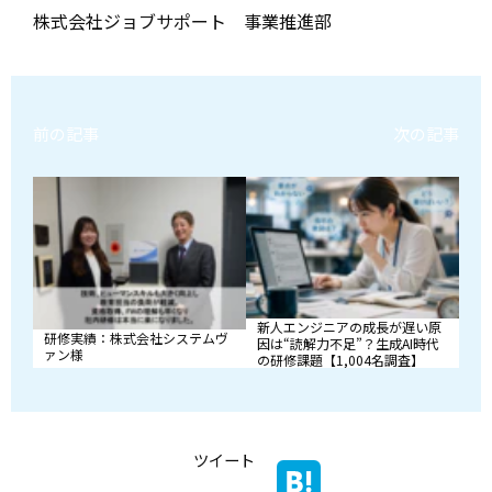
株式会社ジョブサポート 事業推進部
前の記事
次の記事
新人エンジニアの成長が遅い原
研修実績：株式会社システムヴ
因は“読解力不足”？生成AI時代
ァン様
の研修課題【1,004名調査】
ツイート