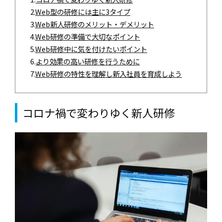
2.
Web型の研修には主に3タイプ
3.
Web新人研修のメリット・デメリット
4.
Web研修の準備で大切なポイント
5.
Web研修中に気を付けたいポイント
6.
より効果の高い研修を行うために
7.
Web研修の特性を理解し新入社員を育成しよう
コロナ禍で変わりゆく新人研修