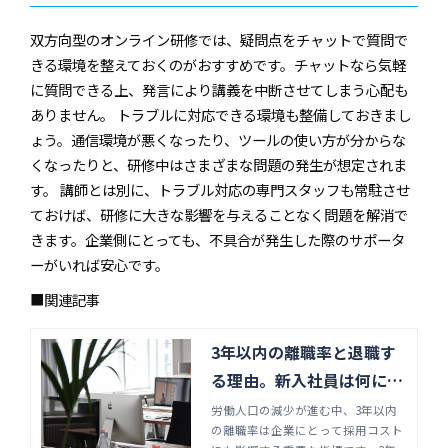
双方向型のオンライン研修では、疑問点をチャットで質問で
きる環境を整えておくのがおすすめです。チャットなら気軽
に質問できる上、発言により講義を中断させてしまう心配も
ありません。 トラブルに対応できる環境も整備しておきまし
ょう。通信環境が悪くなったり、ツールの使い方が分からな
くなったりと、研修中はさまざまな問題の発生が想定されま
す。 講師とは別に、トラブル対応の専門スタッフも常駐させ
ておけば、研修に大きな影響を与えることなく問題を解消で
きます。企業側にとっても、不具合が発生した際のサポータ
ーがいれば安心です。
■関連記事
3年以内の離職率と退職す
る理由。新入社員は何に不
満を持つのか | Java・フロ
労働人口の減少が進む中、3年以内
の離職率は企業にとって採用コスト
ントエンド研修のジョブサ