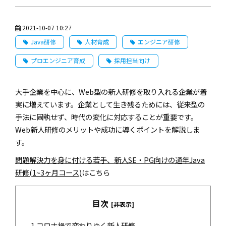
2021-10-07 10:27
Java研修
人材育成
エンジニア研修
プロエンジニア育成
採用担当向け
大手企業を中心に、Web型の新人研修を取り入れる企業が着
実に増えています。企業として生き残るためには、従来型の
手法に固執せず、時代の変化に対応することが重要です。
Web新人研修のメリットや成功に導くポイントを解説しま
す。
問題解決力を身に付ける若手、新人SE・PG向けの通年Java
研修(1~3ヶ月コース)
はこちら
目次
[非表示]
1.
コロナ禍で変わりゆく新人研修