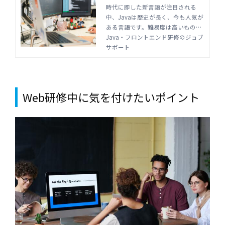
注意点は | Java・フロント
時代に即した新言語が注目される
中、Javaは歴史が長く、今も人気が
エンド研修のジョブサポー
ある言語です。難易度は高いもの
ト
の、システムの基幹にしている企業
Java・フロントエンド研修のジョブ
が多く、将来的にも需要が見込まれ
サポート
ています。研修を実施する際のポイ
ントや、オンライン学習のメリット
を解説します。
Web研修中に気を付けたいポイント