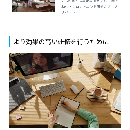
にも影響する重要な指標です。3年
ポート
以内の離職率の平均や退職理由につ
Java・フロントエンド研修のジョブ
いて解説します。新入社員がどんな
サポート
ことに不満を持つのかを理解し、あ
らかじめ要因を把握しておきましょ
う。
より効果の高い研修を行うために