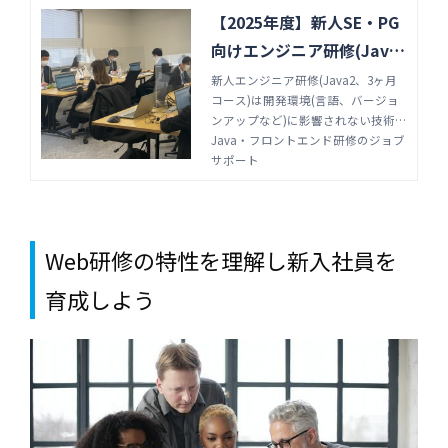
【2025年度】新人SE・PG
向けエンジニア研修(Java
2、3ヶ月コース)
新人エンジニア研修(Java2、3ヶ月
コース)は開発環境(言語、バージョ
ンアップなど)に影響されない技術
力、仕事の心構え、ヒューマンスキ
Java・フロントエンド研修のジョブ
ルを育成します。個別指導、グルー
サポート
プワークを組み合わせた費用対効果
の高い新人向けプログラミング研修
です。
Web研修の特性を理解し新入社員を
育成しよう