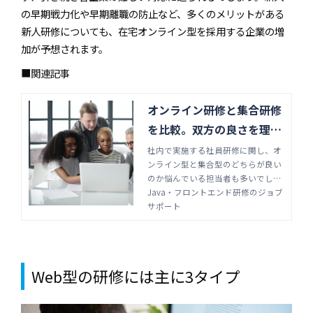
の早期戦力化や早期離職の防止など、多くのメリットがある
新人研修についても、在宅オンライン型を採用する企業の増
加が予想されます。
■関連記事
オンライン研修と集合研修
を比較。双方の良さを理解
した運用が重要 | Java・フ
社内で実施する社員研修に関し、オ
ンライン型と集合型のどちらが良い
ロントエンド研修のジョブ
のか悩んでいる担当者も多いでしょ
サポート
う。それぞれのメリット・デメリッ
Java・フロントエンド研修のジョブ
トを知れば、適切な選択ができるよ
サポート
うになります。オンライン研修と集
合研修の比較や選び方について解説
します。
Web型の研修には主に3タイプ