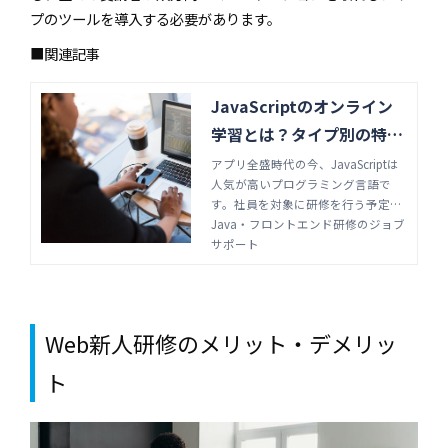
プのツールを導入する必要があります。
■関連記事
JavaScriptのオンライン
学習とは？タイプ別の特徴
や選び方を解説 | Java・フ
アプリ全盛時代の今、JavaScriptは
人気が高いプログラミング言語で
ロントエンド研修のジョブ
す。社員を対象に研修を行う予定が
サポート
あるなら、メリットの多いオンライ
Java・フロントエンド研修のジョブ
ン研修を検討しましょう。オンライ
サポート
ン学習のメリットやサービス会社の
選び方を紹介します。
Web新人研修のメリット・デメリッ
ト