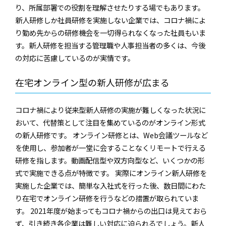
り、所属部署での役割を理解させたりする場でもあります。
新人研修しか社員研修を実施しない企業では、コロナ禍によ
り勤め先からの研修機会を一切得られなくなった社員もいま
す。新人研修を担当する管理職や人事担当者の多くは、今後
の対応に苦慮しているのが実情です。
在宅オンライン型の新人研修が広まる
コロナ禍により従来型新人研修の実施が難しくなった状況に
おいて、代替策として注目を集めているのがオンライン形式
の新人研修です。 オンライン研修とは、Web会議ツールなど
を使用し、参加者が一堂に会することなくリモートで行える
研修を指します。動画配信型や双方向型など、いくつかの形
式で実施できる点が特徴です。 実際にオンライン新人研修を
実施した企業では、簡単な入社式を行った後、数日間にわた
り在宅でオンライン研修を行うなどの措置が取られていま
す。 2021年度が始まってもコロナ禍からの出口は見えておら
ず、引き続き各企業は難しい対応に迫られるでしょう。新人