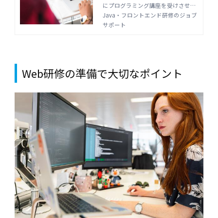
にプログラミング講座を受けさせた
ポート
い場合も、外部サービス会社を利用
Java・フロントエンド研修のジョブ
したオンライン研修がおすすめで
サポート
す。オンラインで学ぶメリットや、
プログラミング法人研修の選び方を
紹介します。
Web研修の準備で大切なポイント