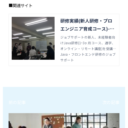
■関連サイト
研修実績(新人研修・プロ
エンジニア育成コース)-Ja
va・フロントエンド研修の
ジョブサポートの新人、未経験者向
けJava研修(1~3ヶ月コース、通学、
ジョブサポート
オンライン・リモート講座)を受講い
ただいた企業様の声をご紹介してお
Java・フロントエンド研修のジョブ
ります。Java・フロントエンド研修
サポート
はジョブサポートにお任せくださ
い。
前の記事
次の記事