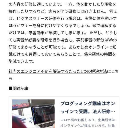
の内容の研修に適しています。一方、体を動かしたり現物を
操作したりするなど、実習を伴う研修には向きません。 例え
ば、ビジネスマナーの研修を行う場合は、実際に体を動かす
ほうがマナーを身に付けやすくなるでしょう。頭で理解する
だけでは、学習効果が半減してしまいます。 ただし、どうし
ても実習が必要な研修を行う場合も、事前学習の部分はWeb
研修でまかなうことが可能です。あらかじめオンラインで知
識だけでも習得しておいてもらうことで、集合研修の時間を
削減できます。
社内のエンジニア不⾜を解決するたった1つの解決⽅法
はこち
ら
■関連記事
プログラミング講座はオン
ラインで受講。法人研修サ
ービスも人気 | Java・フロ
コロナ禍の影響もあり、企業研修は
オンライン化が進んでいます。社員
ントエンド研修のジョブサ