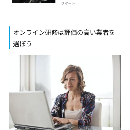
ります。Java・フロントエンド研修
サポート
はジョブサポートにお任せくださ
い。
オンライン研修は評価の高い業者を
選ぼう