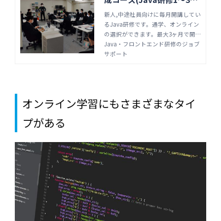
月)
新人,中途社員向けに毎月開講してい
るJava研修です。通学、オンライン
の選択ができます。最大3ヶ月で開
発環境(言語、バージョンアップな
Java・フロントエンド研修のジョブ
ど)に左右されない基礎知識、開発チ
サポート
ームで働くビジネススキルも強化。
プログラミング研修はジョブサポー
トにお任せ下さい。
オンライン学習にもさまざまなタイ
プがある