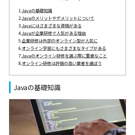
1.
Javaの基礎知識
2.
Javaのメリットやデメリットについて
3.
Javaにはさまざまな資格がある
4.
Javaが企業研修で人気がある理由
5.
企業研修は外部のオンライン型が人気に
6.
オンライン学習にもさまざまなタイプがある
7.
Javaのオンライン研修を選ぶ際に重要なこと
8.
オンライン研修は評価の高い業者を選ぼう
Javaの基礎知識