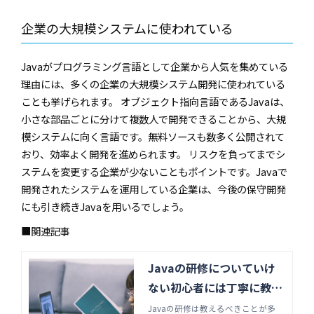
企業の大規模システムに使われている
Javaがプログラミング言語として企業から人気を集めている
理由には、多くの企業の大規模システム開発に使われている
ことも挙げられます。 オブジェクト指向言語であるJavaは、
小さな部品ごとに分けて複数人で開発できることから、大規
模システムに向く言語です。無料ソースも数多く公開されて
おり、効率よく開発を進められます。 リスクを負ってまでシ
ステムを変更する企業が少ないこともポイントです。Javaで
開発されたシステムを運用している企業は、今後の保守開発
にも引き続きJavaを用いるでしょう。
■関連記事
Javaの研修についていけ
ない初心者には丁寧に教え
る。その理由とは | Java・
Javaの研修は教えるべきことが多