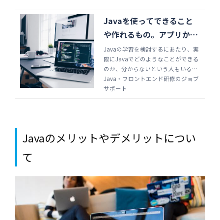
Javaを使ってできること
や作れるもの。アプリから
家電まで広範囲に活躍 | Ja
Javaの学習を検討するにあたり、実
際にJavaでどのようなことができる
va・フロントエンド研修の
のか、分からないという人もいるの
ジョブサポート
ではないでしょうか。プログラミン
Java・フロントエンド研修のジョブ
グ言語としての基礎知識を解説し、
サポート
広範囲にわたるJavaの活用事例を紹
介します。
Javaのメリットやデメリットについ
て