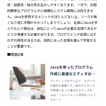
性・拡張性・独立性を生かしやすくなります。 一方で、比較
的簡単なプログラムや小規模なシステム開発には向きませ
ん。Javaを使用するメリットがほとんどない上、ソースが長
くなり逆に手間がかかってしまうでしょう。 社員にJavaを学
んでもらう場合は、自社にとってJavaが必要な言語であるか
どうか考慮する必要があります。プログラミング言語にはそ
れぞれ特性があるため、目的に合った言語を選んで学習する
ことが重要です。
■関連記事
Javaを使ったプログラム
作成に最適なエディタおす
すめ6選 | Java・フロント
コーディングを行う上で、エディタ
の選択は重要です。自分のスタイル
エンド研修のジョブサポー
や環境に合った適切なエディタを用
ト
いることで、作業効率は格段にアッ
Java・フロントエンド研修のジョブ
プするでしょう。この記事では、Ja
サポート
vaを使うのに最適なエディタを6選