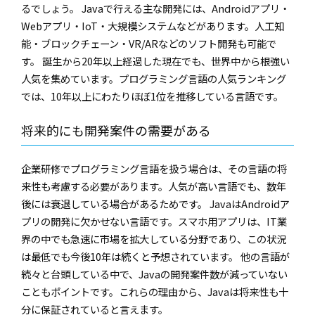
るでしょう。 Javaで行える主な開発には、Androidアプリ・
Webアプリ・IoT・大規模システムなどがあります。人工知
能・ブロックチェーン・VR/ARなどのソフト開発も可能で
す。 誕生から20年以上経過した現在でも、世界中から根強い
人気を集めています。プログラミング言語の人気ランキング
では、10年以上にわたりほぼ1位を推移している言語です。
将来的にも開発案件の需要がある
企業研修でプログラミング言語を扱う場合は、その言語の将
来性も考慮する必要があります。人気が高い言語でも、数年
後には衰退している場合があるためです。 JavaはAndroidア
プリの開発に欠かせない言語です。スマホ用アプリは、IT業
界の中でも急速に市場を拡大している分野であり、この状況
は最低でも今後10年は続くと予想されています。 他の言語が
続々と台頭している中で、Javaの開発案件数が減っていない
こともポイントです。これらの理由から、Javaは将来性も十
分に保証されていると言えます。