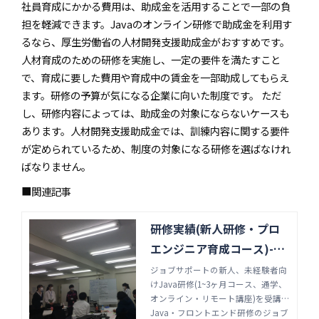
社員育成にかかる費用は、助成金を活用することで一部の負
担を軽減できます。Javaのオンライン研修で助成金を利用す
るなら、厚生労働省の人材開発支援助成金がおすすめです。
人材育成のための研修を実施し、一定の要件を満たすこと
で、育成に要した費用や育成中の賃金を一部助成してもらえ
ます。研修の予算が気になる企業に向いた制度です。 ただ
し、研修内容によっては、助成金の対象にならないケースも
あります。人材開発支援助成金では、訓練内容に関する要件
が定められているため、制度の対象になる研修を選ばなけれ
ばなりません。
■関連記事
研修実績(新人研修・プロ
エンジニア育成コース)-Ja
va・フロントエンド研修の
ジョブサポートの新人、未経験者向
けJava研修(1~3ヶ月コース、通学、
ジョブサポート
オンライン・リモート講座)を受講い
ただいた企業様の声をご紹介してお
Java・フロントエンド研修のジョブ