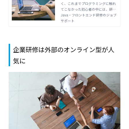
く、これまでプログラミングに触れ
フロントエンド研修のジョ
てこなかった初心者の中には、研修
ブサポート
についていけず脱落する人もでてき
Java・フロントエンド研修のジョブ
てしまいます。なぜ脱落してしまう
サポート
のか、その原因を知り、研修で脱落
者を出さないように対策しましょ
う。
企業研修は外部のオンライン型が人
気に