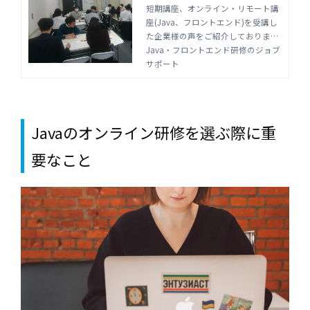
va・フロントエンド研修の
短期講座、オンライン・リモート講
座(Java、フロントエンド)を受講し
ジョブサポート
た企業様の声をご紹介しておりま
す。全国の中小企業~大手上場企業
Java・フロントエンド研修のジョブ
まで幅広く受講実績があります。Ja
サポート
va・フロントエンド研修はジョブサ
ポートにお任せください。
Javaのオンライン研修を選ぶ際に重
要なこと