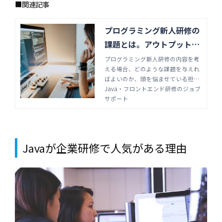
■関連記事
プログラミング新人研修の
課題とは。アウトプット中
心でスピード習得 | Java・
プログラミング新人研修の内容を考
える場合、どのような課題を与えれ
フロントエンド研修のジョ
ばよいのか、頭を悩ませている担当
ブサポート
者もいるのではないでしょうか。新
Java・フロントエンド研修のジョブ
人がプログラミングをできるだけ早
サポート
く習得し、早く即戦力を育てられる
ような課題について解説します。
Javaが企業研修で人気がある理由