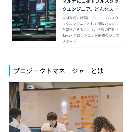
マルチにこなすフルスタッ
クエンジニア。どんなスキ
ル、教育が必要？ | Java・
人材育成の計画において、フルスタ
ックエンジニアとして複数のスキル
フロントエンド研修のジョ
を習得させることは、今後のIT業界
ブサポート
を生き抜く上で重要な戦略と言える
Java・フロントエンド研修のジョブ
でしょう。フルスタックエンジニア
サポート
の基礎知識やメリット、育成におけ
る注意点などを解説します。
プロジェクトマネージャーとは