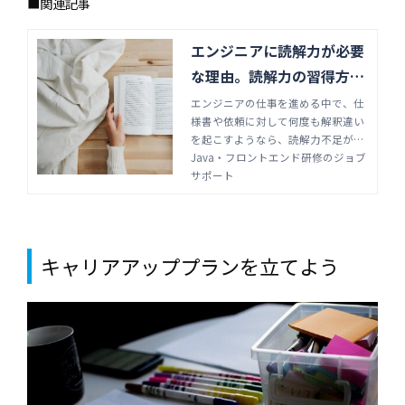
■関連記事
エンジニアに読解力が必要
な理由。読解力の習得方法
とともに解説 | Java・フロ
エンジニアの仕事を進める中で、仕
様書や依頼に対して何度も解釈違い
ントエンド研修のジョブサ
を起こすようなら、読解力不足が大
ポート
きな原因です。エンジニアとして一
Java・フロントエンド研修のジョブ
歩上を目指すためにも、読解力が必
サポート
要な理由や効率的な鍛え方を知って
おきましょう。
キャリアアッププランを立てよう