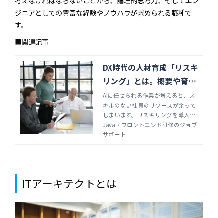
考えなければならないことから、論理的思考力、そしてエン
ジニアとしての豊富な経験やノウハウが求められる職種で
す。
■関連記事
DX時代の人材育成「リスキ
リング」とは。概要や育成
方法を紹介 | Java・フロン
AIに任せられる作業が増えると、ス
キルのない社員のリソースが余って
トエンド研修のジョブサポ
しまいます。リスキリングを導入す
ート
ることで、業務を失いそうな既存社
Java・フロントエンド研修のジョブ
員を効果的に再教育することが可能
サポート
です。リスキリングの意味やメリッ
ト、導入方法を解説します。
ITアーキテクトとは