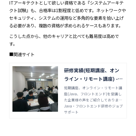
ITアーキテクトとして欲しい資格である『システムアーキテ
クト試験』も、合格率は1割程度と低めです。ネットワークや
セキュリティ、システムの運用など多角的な要素を拾い上げ
る必要があり、複数の資格が求められるケースもあります。
こうした点から、他のキャリアと比べても難易度は高めで
す。
■関連サイト
研修実績(短期講座、オン
ライン・リモート講座) -Ja
va・フロントエンド研修の
短期講座、オンライン・リモート講
座(Java、フロントエンド)を受講し
ジョブサポート
た企業様の声をご紹介しておりま
す。全国の中小企業~大手上場企業
Java・フロントエンド研修のジョブ
まで幅広く受講実績があります。Ja
サポート
va・フロントエンド研修はジョブサ
ポートにお任せください。