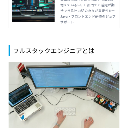
増えている中、IT部門での活躍が期
ントエンド研修のジョブサ
待できる社内SEの存在が重要性を増
ポート
しています。社内SEの業務内容や、
Java・フロントエンド研修のジョブ
業務に求められるスキルを理解し、
サポート
自社に必要な人材像を明確化しまし
ょう。
フルスタックエンジニアとは