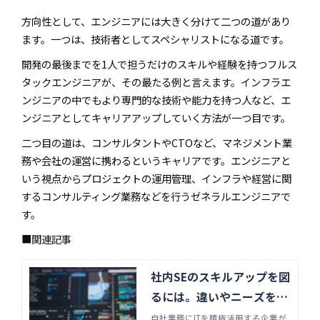
方向性として、エンジニアには大きく分けて二つの道があり
ます。一つは、技術者としてスペシャリストになる道です。
開発の最後までを1人で担うだけのスキルや経験を持つフルス
タックエンジニアが、その最たる例と言えます。インフラエ
ンジニアの中でもより専門的な技術や能力を持つ人など、エ
ンジニアとしてキャリアアップしていく方法が一つ目です。
二つ目の道は、コンサルタントやCTOなど、マネジメント業
務や会社の運営に携わるというキャリアです。エンジニアと
いう視点からプロジェクトの運用管理、インフラや経営に関
するコンサルティング業務などを行うゼネラルエンジニアで
す。
■関連記事
社内SEのスキルアップを図
るには。違いやニーズを明
らかにしよう | Java・フロ
自社業務にITを積極活用する企業が