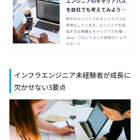
エンジニアのキャリアパス
を自社でも考えてみよう。
具体的な将来像を描く方法
昨今のエンジニアのキャリアパスは
多様化しています。エンジニアを目
| Java・フロントエンド研
指す方は明確なキャリアパスを描く
修のジョブサポート
ことが重要で、教育担当者、管理者
Java・フロントエンド研修のジョブ
のサポートも必要です。どのように
サポート
キャリアパスを描けばよいのか、具
体的な方法とともにキャリアパスの
種類について解説します。
インフラエンジニア未経験者が成長に
欠かせない3要点