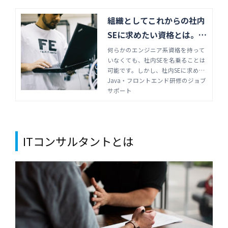
組織としてこれからの社内
SEに求めたい資格とは。基
本から管理職向けまで | Ja
何らかのエンジニア系資格を持って
いなくても、社内SEを名乗ることは
va・フロントエンド研修の
可能です。しかし、社内SEに求めら
ジョブサポート
れる業務内容を考えれば、学んでお
Java・フロントエンド研修のジョブ
いて損はない資格も数多くありま
サポート
す。これからの社内SEに期待される
能力や、持っていてほしい資格を紹
介します。
ITコンサルタントとは