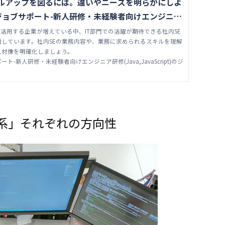
キルアップを図るには。違いやニーズを明らかにしよ
社ジョブサポート-新人研修・未経験者向けエンジニア
avaScript)のジョブサポート
極活用する企業が増えている中、IT部門での活躍が期待できる社内SE
増しています。社内SEの業務内容や、業務に求められるスキルを理解
人材像を明確化しましょう。
ト-新人研修・未経験者向けエンジニア研修(Java,JavaScript)のジ
系」それぞれの方向性