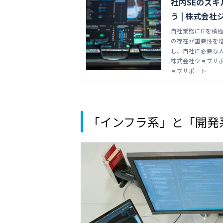
社内SEのス
う | 株式会
研修(Java,J
自社業務にITを積
の存在が重要性を
し、自社に必要な
株式会社ジョブサポー
ョブサポート
「インフラ系」と「開発