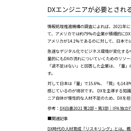
DXエンジニアが必要とされ
情報処理推進機構の調査によれば、2021年
て、アメリカでは約79%の企業が積極的にD
アメリカが14.1%であるのに対して、日本で
急速なデジタル化でビジネス環境が変化する
量的にもDXの流れについていくためのリソー
「過不足はない」と回答した企業は、「量」の確
す。
対して日本は「量」で15.6%、「質」も14
感じているのが現状です。 DXを主導する知
ニア自体が慢性的な人材不足のため、DXを
参考：
DX白書2021 第2部・第3部｜IPA 
■関連記事
DX時代の人材育成「リスキリング」とは。