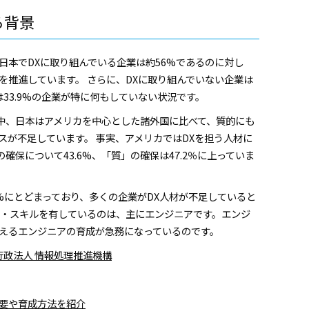
る背景
に日本でDXに取り組んでいる企業は約56%であるのに対し
Xを推進しています。 さらに、DXに取り組んでいない企業は
は33.9%の企業が特に何もしていない状況です。
中、日本はアメリカを中心とした諸外国に比べて、質的にも
スが不足しています。 事実、アメリカではDXを担う人材に
保について43.6%、「質」の確保は47.2％に上っていま
.8%にとどまっており、多くの企業がDX人材が不足していると
識・スキルを有しているのは、主にエンジニアです。エンジ
担えるエンジニアの育成が急務になっているのです。
独立行政法人 情報処理推進機構
概要や育成方法を紹介