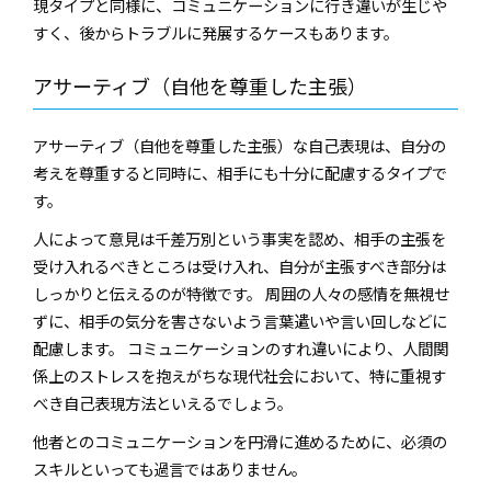
現タイプと同様に、コミュニケーションに行き違いが生じや
すく、後からトラブルに発展するケースもあります。
アサーティブ（自他を尊重した主張）
アサーティブ（自他を尊重した主張）な自己表現は、自分の
考えを尊重すると同時に、相手にも十分に配慮するタイプで
す。
人によって意見は千差万別という事実を認め、相手の主張を
受け入れるべきところは受け入れ、自分が主張すべき部分は
しっかりと伝えるのが特徴です。 周囲の人々の感情を無視せ
ずに、相手の気分を害さないよう言葉遣いや言い回しなどに
配慮します。 コミュニケーションのすれ違いにより、人間関
係上のストレスを抱えがちな現代社会において、特に重視す
べき自己表現方法といえるでしょう。
他者とのコミュニケーションを円滑に進めるために、必須の
スキルといっても過言ではありません。