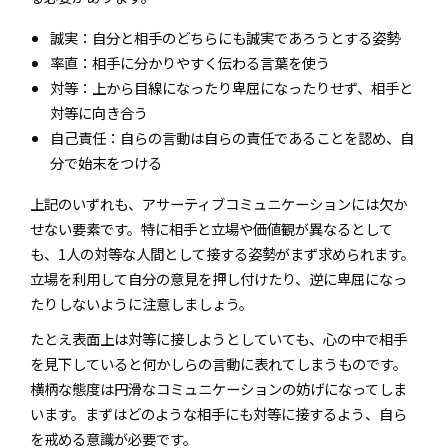
誠実：自分と相手のどちらにも誠実であろうとする姿勢
率直：相手に分かりやすく伝わる言葉を使う
対等：上から目線になったり卑屈になったりせず、相手と
対等に向き合う
自己責任：自らの言動は自らの責任であることを認め、自
分で始末をつける
上記のいずれも、アサーティブコミュニケーションには欠か
せない要素です。特に相手と立場や価値観が異なるとして
も、1人の対等な人間として接する姿勢がまず求められます。
立場を利用して自分の意見を押し付けたり、逆に卑屈になっ
たりしないように注意しましょう。
たとえ表面上は対等に接しようとしていても、心の中で相手
を見下していると何かしらの言動に表れてしまうものです。
横柄な態度は円滑なコミュニケーションの妨げになってしま
います。まずはどのような相手にも対等に接するよう、自ら
を戒める意識が必要です。