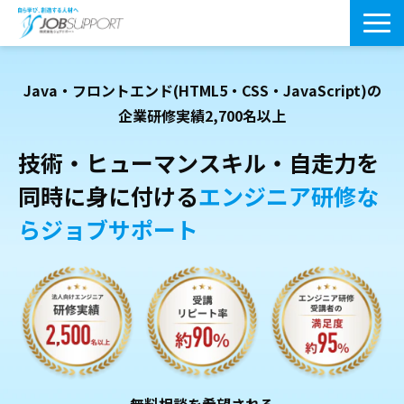
研修サービス一覧
Java・フロントエンド(HTML5・CSS・JavaScript)の
よくあるご質問
企業研修実績2,700名以上
導入事例
技術・ヒューマンスキル・自走力を
同時に身に付ける
エンジニア研修な
お役立ちブログ
らジョブサポート
会社案内・アクセス