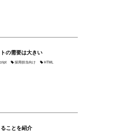
ストの需要は大きい
ript
採用担当向け
HTML
きることを紹介