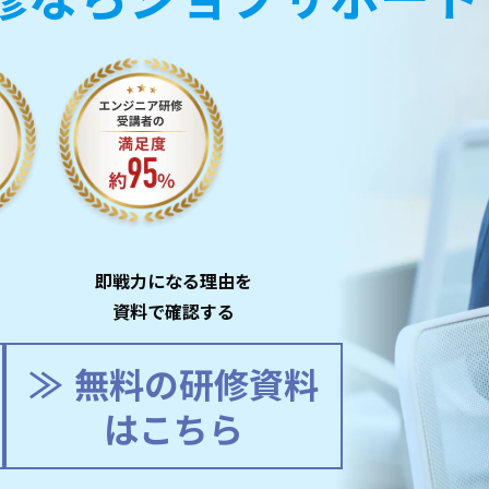
即戦力になる理由を
資料で確認する
無料の研修資料
はこちら