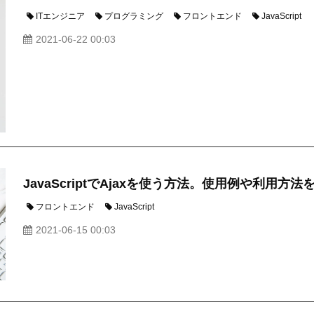
ITエンジニア
プログラミング
フロントエンド
JavaScript
2021-06-22 00:03
JavaScriptでAjaxを使う方法。使用例や利用方法
フロントエンド
JavaScript
2021-06-15 00:03