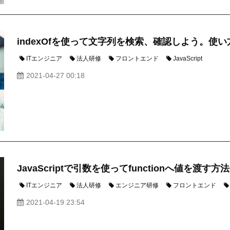
indexOfを使って文字列を検索、確認しよう。使
ITエンジニア
法人研修
フロントエンド
JavaScript
2021-04-27 00:18
JavaScriptで引数を使ってfunctionへ値を渡す方法
ITエンジニア
法人研修
エンジニア研修
フロントエンド
2021-04-19 23:54