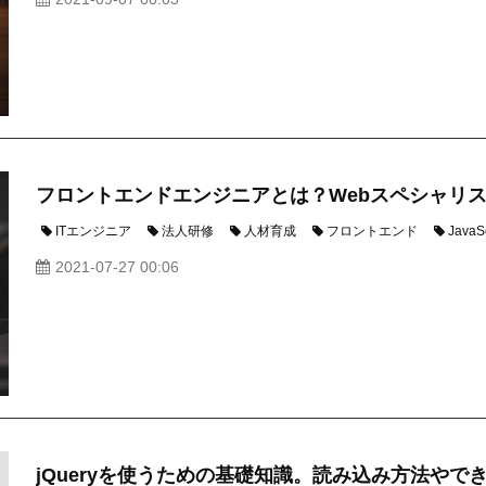
フロントエンドエンジニアとは？Webスペシャリ
ITエンジニア
法人研修
人材育成
フロントエンド
JavaSc
2021-07-27 00:06
jQueryを使うための基礎知識。読み込み方法やで