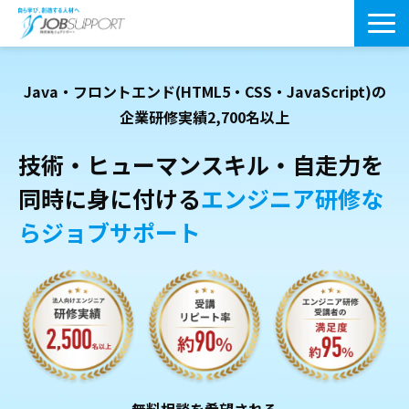
研修サービス一覧
Java・フロントエンド(HTML5・CSS・JavaScript)の
よくあるご質問
企業研修実績2,700名以上
導入事例
技術・ヒューマンスキル・自走力を
同時に身に付ける
エンジニア研修な
お役立ちブログ
らジョブサポート
会社案内・アクセス