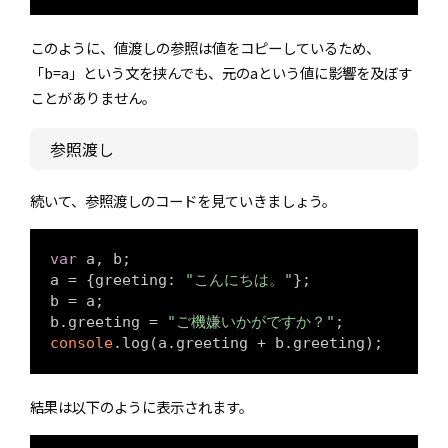
このように、値渡しの参照は値をコピーしているため、
「b=a」という文を挟んでも、元のaという値に影響を及ぼす
ことがありません。
参照渡し
続いて、参照渡しのコードを見ていきましょう。
var
 a, b; 

a = {
greeting
: 
"こんにちは。"
};

b = a; 

b.greeting = 
"ご機嫌いかがですか？"
console
.log(a.greeting + b.greeting);
結果は以下のように表示されます。