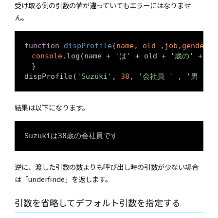
受け取る側の引数の値が違っていてもエラーにはなりませ
ん。
function
dispProfile
(
name, old ,job,gender
)
{
console
.log(name + 
'は'
 + old + 
'歳の'
 + jo
　}

dispProfile(
'Suzuki'
, 
38
, 
'会社員 '
 , 
'男 '
);
結果は以下になります。
逆に、渡した引数の数よりも呼び出し時の引数が少ない場合
は「underfinde」を返します。
引数を省略してデフォルト引数を指定する