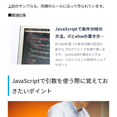
上記のサンプルも、同様のルールに沿って作られています。
■関連記事
JavaScriptで条件分岐の
方法。ifとelseの書き方と
使い方の違い | Java・フロ
ifとelseを使った条件分岐の記述は
色々なプログラミング言語で使いま
ントエンド研修のジョブサ
すが、JavaScriptの場合はどのよう
ポート
に記述をするのでしょうか。それぞ
Java・フロントエンド研修のジョブ
れの使い方、書き方の違いについ
サポート
て、サンプルコードを使いながら詳
しく解説します。
JavaScriptで引数を使う際に覚えてお
きたいポイント