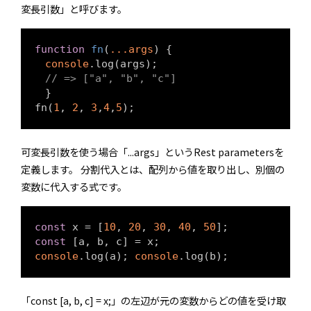
変長引数」と呼びます。
function
fn
(
...args
) 
{

console
.log(args);

// => ["a", "b", "c"] 
　}

fn(
1
, 
2
, 
3
,
4
,
5
可変長引数を使う場合「...args」というRest parametersを
定義します。 分割代入とは、配列から値を取り出し、別個の
変数に代入する式です。
const
 x = [
10
, 
20
, 
30
, 
40
, 
50
const
console
.log(a); 
console
「const [a, b, c] = x;」の左辺が元の変数からどの値を受け取