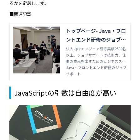
るかを定義します。
■関連記事
トップページ- Java・フロ
ントエンド研修のジョブサ
ポート
法人向けエンジニア研修実績2500名
以上。ジョブサポートは技術力、仕
事の成果を出すためのビジネススキ
ルも同時に身に付けます。研修は通
Java・フロントエンド研修のジョブ
学、オンライン・リモートの選択が
サポート
可能です。Java・フロントエンドの
エンジニア技術研修・新人研修はジ
JavaScriptの引数は自由度が高い
ョブサポートにお任せください。