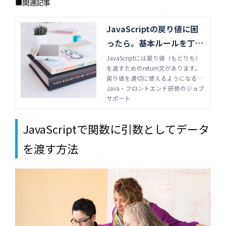
■関連記事
JavaScriptの戻り値に困
ったら。基本ルールを丁寧
に解説 | Java・フロントエ
JavaScriptには戻り値（もどりち）
を返すためのreturn文があります。
ンド研修のジョブサポート
戻り値を適切に使えるようになる
と、JavaScriptでできることが増え
Java・フロントエンド研修のジョブ
ます。戻り値の基本ルールに加え、
サポート
エラーを吐いた場合の対処法につい
て解説します。
JavaScriptで関数に引数としてデータ
を渡す方法