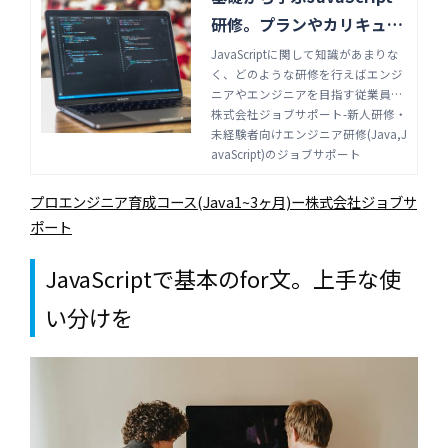
研修。プランやカリキュラ
ム解説 | 株式会社ジョブサ
JavaScriptに関して知識があまりな
く、どのような研修を行えばエンジ
ポート-新人研修・未経験
ニアやエンジニアを目指す従業員に
者向けエンジニア研修(Jav
効果的か分からない人事の方もいる
株式会社ジョブサポート-新人研修・
a,JavaScript)のジョブサ
でしょう。この記事では、研修の具
未経験者向けエンジニア研修(Java,J
体的なプランやカリキュラムについ
avaScript)のジョブサポート
ポート
て解説していきます。
プロエンジニア育成コース(Java1~3ヶ月)ー株式会社ジョブサ
ポート
JavaScriptで基本のfor文。上手な使
い分けを