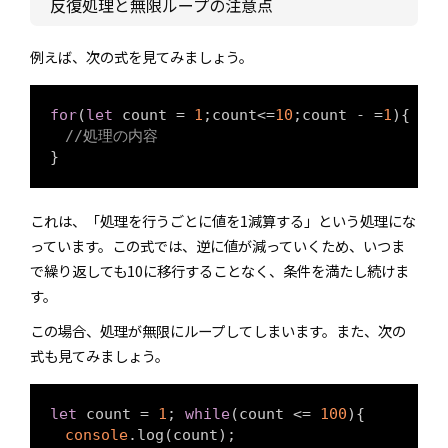
反復処理と無限ループの注意点
例えば、次の式を見てみましょう。
for
(
let
 count = 
1
;count<=
10
;count - =
1
){

//処理の内容
これは、「処理を行うごとに値を1減算する」という処理にな
っています。この式では、逆に値が減っていくため、いつま
で繰り返しても10に移行することなく、条件を満たし続けま
す。
この場合、処理が無限にループしてしまいます。また、次の
式も見てみましょう。
let
 count = 
1
; 
while
(count <= 
100
){

console
.log(count);
