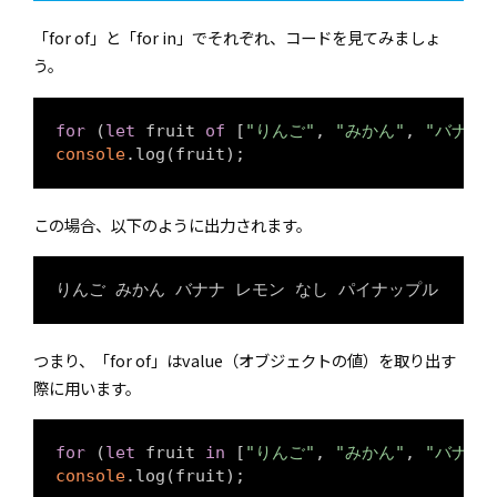
「for of」と「for in」でそれぞれ、コードを見てみましょ
う。
for
 (
let
 fruit 
of
 [
"りんご"
, 
"みかん"
, 
"バナナ"
console
この場合、以下のように出力されます。
つまり、「for of」はvalue（オブジェクトの値）を取り出す
際に用います。
for
 (
let
 fruit 
in
 [
"りんご"
, 
"みかん"
, 
"バナナ"
console