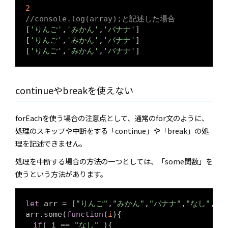
2
//console.log(array);と記述した場合
[
'りんご'
,
'みかん'
,
'バナナ'
]

[
'りんご'
,
'みかん'
,
'バナナ'
]

[
'りんご'
,
'みかん'
,
'バナナ'
]
continueやbreakを使えない
forEachを使う場合の注意点として、通常のfor文のように、
処理のスキップや中断をする「continue」や「break」の処
理を記述できません。
処理を中断する場合の方法の一つとしては、「some関数」を
使うという方法があります。
let
 arr = [
"りんご"
,
"みかん"
,
"バナナ"
,
"なし"
,
"
arr.some(
function
(
i
)
{

if
( i == 
"なし"
 ){
