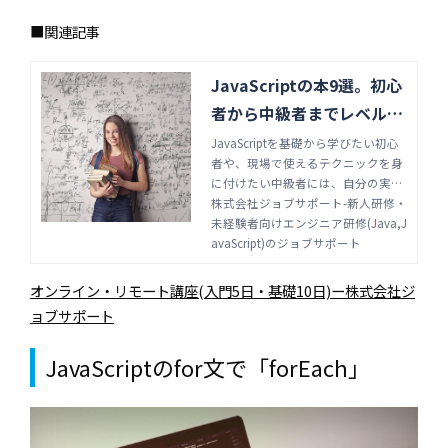
■関連記事
JavaScriptの本9選。初心
者から中級者までレベル別
に紹介 | 株式会社ジョブサ
JavaScriptを基礎から学びたい初心
者や、現場で使えるテクニックを身
ポート-新人研修・未経験
に付けたい中級者には、自分の実力
者向けエンジニア研修(Jav
に合った本での学習がおすすめで
株式会社ジョブサポート-新人研修・
a,JavaScript)のジョブサ
す。初心者から中級者までにおすす
未経験者向けエンジニア研修(Java,J
めできる、JavaScriptの学習本を紹
avaScript)のジョブサポート
ポート
介します。
オンライン・リモート講座(入門5日・基礎10日)ー株式会社ジ
ョブサポート
JavaScriptのfor文で「forEach」