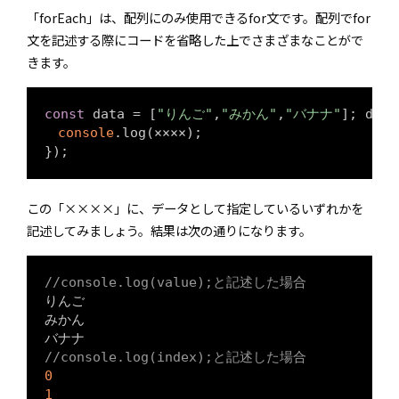
「forEach」は、配列にのみ使用できるfor文です。配列でfor
文を記述する際にコードを省略した上でさまざまなことがで
きます。
const
 data = [
"りんご"
,
"みかん"
,
"バナナ"
]; data
console
.log(××××);

この「××××」に、データとして指定しているいずれかを
記述してみましょう。結果は次の通りになります。
//console.log(value);と記述した場合
りんご

みかん

//console.log(index);と記述した場合