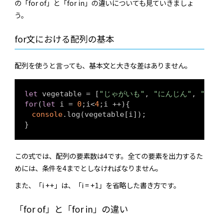
の「for of」と「for in」の違いについても見ていきましょ
う。
for文における配列の基本
配列を使うと言っても、基本文と大きな差はありません。
let
 vegetable = [
"じゃがいも"
, 
"にんじん"
, 
"た
for
(
let
 i = 
0
;i<
4
;i ++){

console
.log(vegetable[i]);

}
この式では、配列の要素数は4です。全ての要素を出力するた
めには、条件を4までとしなければなりません。
また、「i ++」は、「i = +1」を省略した書き方です。
「for of」と「for in」の違い