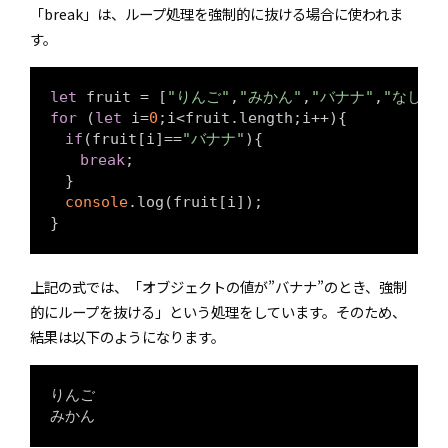
「break」は、ループ処理を強制的に抜ける場合に使われま
す。
let
 fruit = [
"りんご"
,
"みかん"
,
"バナナ"
,
"なし"
,
for
 (
let
 i=
0
;i<fruit.length;i++){

if
(fruit[i]==
"バナナ"
){

break
;

　}

console
.log(fruit[i]);

}
上記の式では、「オブジェクトの値が”バナナ”のとき、強制
的にループを抜ける」という処理をしています。そのため、
結果は以下のようになります。
りんご

みかん