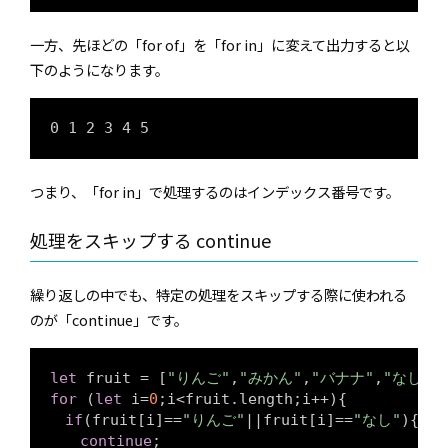
一方、先ほどの「for of」を「for in」に変えて出力すると以
下のようになります。
0 1 2 3 4 5
つまり、「for in」で処理するのはインデックス番号です。
処理をスキップする continue
繰り返しの中でも、特定の処理をスキップする際に使われる
のが「continue」です。
let
 fruit = [
"りんご"
,
"みかん"
,
"バナナ"
,
"なし"
,
for
 (
let
 i=
0
;i<fruit.length;i++){

if
(fruit[i]==
"りんご"
||fruit[i]==
"なし"
){

continue
;
