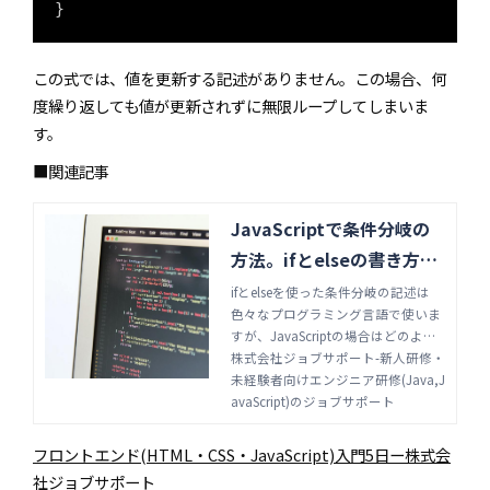
}
この式では、値を更新する記述がありません。この場合、何
度繰り返しても値が更新されずに無限ループしてしまいま
す。
■関連記事
JavaScriptで条件分岐の
方法。ifとelseの書き方と
使い方の違い | 株式会社ジ
ifとelseを使った条件分岐の記述は
色々なプログラミング言語で使いま
ョブサポート-新人研修・
すが、JavaScriptの場合はどのよう
未経験者向けエンジニア研
に記述をするのでしょうか。それぞ
株式会社ジョブサポート-新人研修・
修(Java,JavaScript)のジ
れの使い方、書き方の違いについ
未経験者向けエンジニア研修(Java,J
て、サンプルコードを使いながら詳
avaScript)のジョブサポート
ョブサポート
しく解説します。
フロントエンド(HTML・CSS・JavaScript)入門5日ー株式会
社ジョブサポート