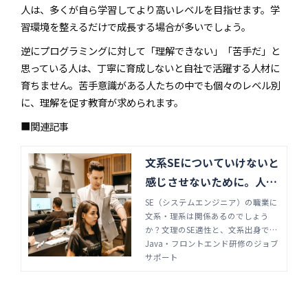
人は、多くが自ら学習してより高いレベルを目指せます。学
習環境を整えるだけで成長する場合が多いでしょう。
逆にプログラミングに対して「理解できない」「苦手だ」と
思っている人は、丁寧に育成しないと自社で活躍する人材に
育ちません。苦手意識がある人たちの中でも個々のレベル別
に、理解を促す教育が求められます。
■関連記事
文系SEについていけないと
感じさせないために。人材
育成のコツ | Java・フロン
SE（システムエンジニア）の職業に
文系・理系は関係あるのでしょう
トエンド研修のジョブサポ
か？文理のSE適性と、文系出身でSE
ート
になるために必要なスキルやポイン
Java・フロントエンド研修のジョブ
トについて解説します。文系SEを育
サポート
成するためにも、育成手法について
模索していきましょう。