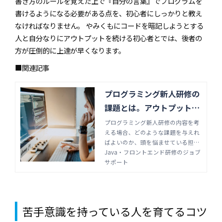
書き方のルールを覚えた上で『自分の言葉』でプログラムを
書けるようになる必要がある点を、初心者にしっかりと教え
なければなりません。 やみくもにコードを暗記しようとする
人と自分なりにアウトプットを続ける初心者とでは、後者の
方が圧倒的に上達が早くなります。
■関連記事
プログラミング新人研修の
課題とは。アウトプット中
心でスピード習得 | Java・
プログラミング新人研修の内容を考
える場合、どのような課題を与えれ
フロントエンド研修のジョ
ばよいのか、頭を悩ませている担当
ブサポート
者もいるのではないでしょうか。新
Java・フロントエンド研修のジョブ
人がプログラミングをできるだけ早
サポート
く習得し、早く即戦力を育てられる
ような課題について解説します。
苦手意識を持っている人を育てるコツ