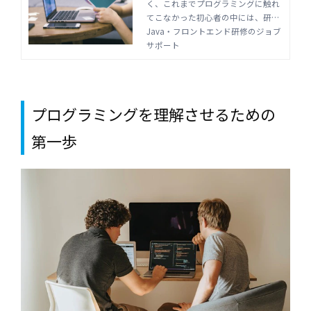
く、これまでプログラミングに触れ
フロントエンド研修のジョ
てこなかった初心者の中には、研修
ブサポート
についていけず脱落する人もでてき
Java・フロントエンド研修のジョブ
てしまいます。なぜ脱落してしまう
サポート
のか、その原因を知り、研修で脱落
者を出さないように対策しましょ
う。
プログラミングを理解させるための
第一歩