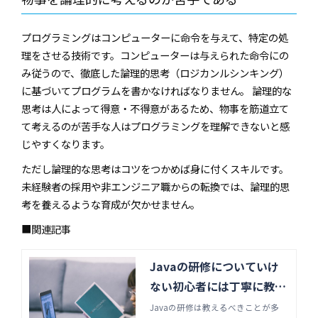
プログラミングはコンピューターに命令を与えて、特定の処
理をさせる技術です。コンピューターは与えられた命令にの
み従うので、徹底した論理的思考（ロジカンルシンキング）
に基づいてプログラムを書かなければなりません。 論理的な
思考は人によって得意・不得意があるため、物事を筋道立て
て考えるのが苦手な人はプログラミングを理解できないと感
じやすくなります。
ただし論理的な思考はコツをつかめば身に付くスキルです。
未経験者の採用や非エンジニア職からの転換では、論理的思
考を養えるような育成が欠かせません。
■関連記事
Javaの研修についていけ
ない初心者には丁寧に教え
る。その理由とは | Java・
Javaの研修は教えるべきことが多