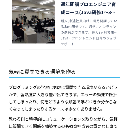
通年開講プロエンジニア育
成コース(Java研修1～3ヶ
月)
新人,中途社員向けに毎月開講してい
るJava研修です。通学、オンライン
の選択ができます。最大3ヶ月で開
発環境(言語、バージョンアップな
Java・フロントエンド研修のジョブ
ど)に左右されない基礎知識、開発チ
サポート
ームで働くビジネススキルも強化。
プログラミング研修はジョブサポー
トにお任せ下さい。
気軽に質問できる環境を作る
プログラミングの学習は気軽に質問できる環境があるかどう
かで、習熟度に大きな差が出てきます。エラーの頻発で挫折
してしまったり、何をどのような順番で学ぶべきか分からな
くなってしまったりするケースは少なくありません。
教わる側と積極的にコミュニケーションを取りながら、気軽
に質問できる関係を構築するのも教育担当者の重要な仕事で