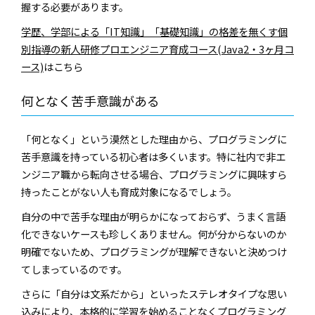
握する必要があります。
学歴、学部による「IT知識」「基礎知識」の格差を無くす個
別指導の新人研修プロエンジニア育成コース(Java2・3ヶ月コ
ース)
はこちら
何となく苦手意識がある
「何となく」という漠然とした理由から、プログラミングに
苦手意識を持っている初心者は多くいます。特に社内で非エ
ンジニア職から転向させる場合、プログラミングに興味すら
持ったことがない人も育成対象になるでしょう。
自分の中で苦手な理由が明らかになっておらず、うまく言語
化できないケースも珍しくありません。何が分からないのか
明確でないため、プログラミングが理解できないと決めつけ
てしまっているのです。
さらに「自分は文系だから」といったステレオタイプな思い
込みにより、本格的に学習を始めることなくプログラミング