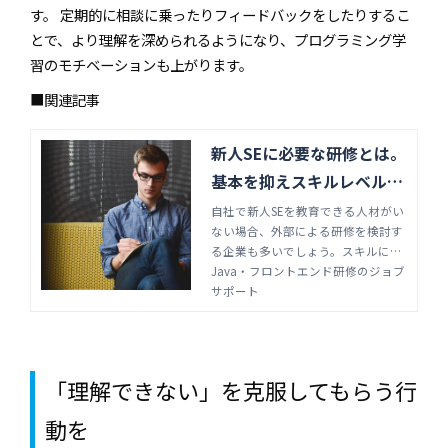
す。 定期的に相談に乗ったりフィードバックをしたりするこ
とで、より理解を深められるようになり、プログラミング学
習のモチベーションも上がります。
■関連記事
新人SEに必要な研修とは。
基本を抑えスキルレベルの
差を埋める | Java・フロン
自社で新人SEを教育できる人材がい
ない場合、外部による研修を検討す
トエンド研修のジョブサポ
る企業も多いでしょう。スキルに差
ート
があると、業務内容にばらつきが生
Java・フロントエンド研修のジョブ
まれ安定しないため、適切な研修が
サポート
求められます。新人SEに求められる
スキルや、研修の選び方を解説しま
す。
「理解できない」を克服してもらう行
動を