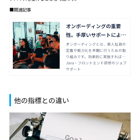
■関連記事
オンボーディングの重要
性。手厚いサポートにより
解決できる課題とは | Jav
オンボーディングとは、新人社員の
定着や戦力化を早期に行うための取
a・フロントエンド研修の
り組みです。効果的に実施すれば、
ジョブサポート
組織全体の結束力を高め売上の向上
Java・フロントエンド研修のジョブ
につなげられるでしょう。オンボー
サポート
ディングの基礎知識やメリット、具
体的な施策を詳しく解説します。
他の指標との違い