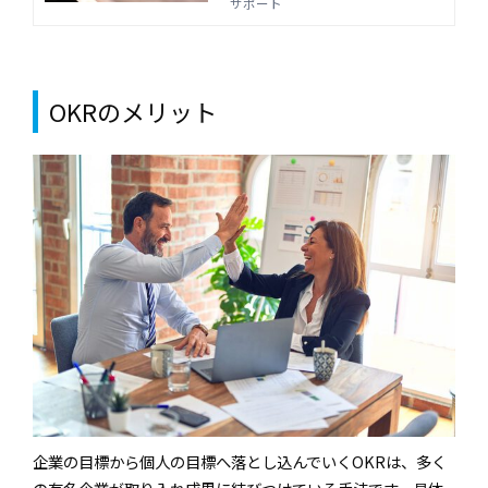
けるとよいスキルを確認しましょ
サポート
う。まずは1on1の基礎知識や実施方
法について解説します。
OKRのメリット
企業の目標から個人の目標へ落とし込んでいくOKRは、多く