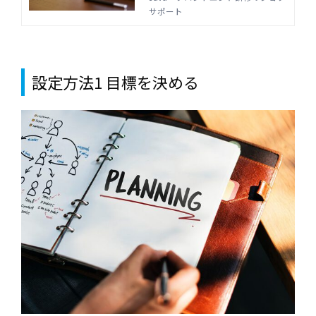
う。実際に利用するときの方法を知
サポート
ることで、納得感のある評価につな
げられるはずです。
設定方法1 目標を決める