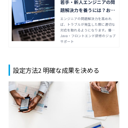
若手・新人エンジニアの問
題解決力を養うには？おす
すめの鍛え方を解説 | Jav
エンジニアの問題解決力を高めれ
ば、トラブルが発生した際に適切な
a・フロントエンド研修の
対応を取れるようになります。優秀
ジョブサポート
な人材を育てるためには、技術面だ
Java・フロントエンド研修のジョブ
けでなく精神面も鍛えることが重要
サポート
です。若手・新人のうちからできる
問題解決力の重要性や、効果的な鍛
え方を紹介します。
設定方法2 明確な成果を決める