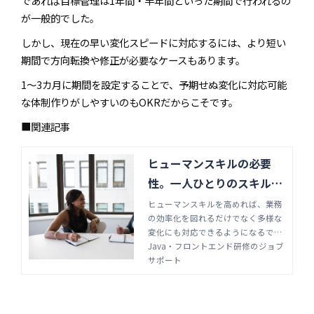
であれば目標管理は1年間・半年間といった期間で行われるの
が一般的でした。
しかし、現在の早い変化スピードに対応するには、より短い
期間で方向転換や修正が必要なケースもあります。
1～3カ月に期間を設定することで、予期せぬ変化に対応可能
な体制作りがしやすいのもOKRだからこそです。
■関連記事
ヒューマンスキルの必要
性。一人ひとりのスキルを
高め組織を活性化 | Java・
ヒューマンスキルを高めれば、業務
の効率化を図れるだけでなく多様な
フロントエンド研修のジョ
変化にも対応できるようになるでし
ブサポート
ょう。リーダーやマネージャー、IT
Java・フロントエンド研修のジョブ
人材にも欠かせない能力です。スキ
サポート
ルの意味や重要性を解説し、鍛え方
や測定方法も紹介します。