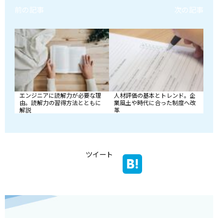
前の記事
次の記事
エンジニアに読解力が必要な理
人材評価の基本とトレンド。企
由。読解力の習得方法とともに
業風土や時代に合った制度へ改
解説
革
ツイート