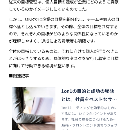
従来の目標管理は、個人目標の達成が企業にどのように貢献
しているのかイメージしにくいものでした。
しかし、OKRでは企業の目標を細分化し、チームや個人の目
標へ落とし込んでいきます。その際、全体の目標を共有する
ので、それぞれの目標がどのような関係性になっているのか
が理解しやすく、達成による貢献度も明確です。
全体の目指しているものと、それに向けて個人が行うべきこ
とがはっきりするため、具体的なタスクを実行し着実に目標
に向けて行動できる環境が整います。
■関連記事
1on1の目的と成功の秘訣
とは。社員をベストなサポ
ートで育てる | Java・フロ
1on1ミーティングを効果的なものに
するには、いくつかポイントがあり
ントエンド研修のジョブサ
ます。社員の成長につなげるために
ポート
心掛けるべき進行の仕方や、身に付
Java・フロントエンド研修のジョブ