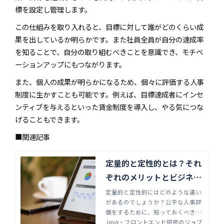
標を設定し管理します。
この仕組みを取り入れると、目標に対して誰がどのくらい成
果を出しているか明らかです。また社員全員が自分の達成率
を知ることで、自分の取り組むべきことを意識でき、モチベ
ーションアップにもつながります。
また、個人の成果が明らかになるため、個々に評価する人事
制度に生かすことも可能です。例えば、目標達成者にインセ
ンティブを与えるといった賃金制度を導入し、やる気につな
げることもできます。
■関連記事
定量的と定性的とは？それ
ぞれのメリットとビジネス
での使い方 | Java・フロン
定量的と定性的にはどのような違い
があるのでしょうか？公平な人事評
トエンド研修のジョブサポ
価をするために、知っておくべき両
ート
者の特徴をそれぞれ見ていきましょ
Java・フロントエンド研修のジョブ