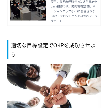
月)-株式会社ジョブサポー
若手、業界未経験者向け通年実施の
Java研修です。開発環境(言語、バ
ト
ージョンアップなど)に影響されない
技術、チーム・組織で働くスキル、
Java・フロントエンド研修のジョブ
責任感を1~3ヶ月で身に付けます。
サポート
研修は現役エンジニア講師の個別指
導で通学、オンライン受講の選択が
可能。
適切な目標設定でOKRを成功させよ
う