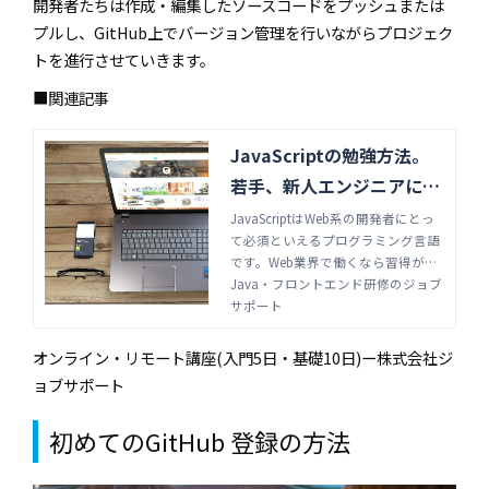
開発者たちは作成・編集したソースコードをプッシュまたは
プルし、
GitHub
上でバージョン管理を行いながらプロジェク
トを進行させていきます。
■関連記事
JavaScriptの勉強方法。
若手、新人エンジニアにお
すすめ学習サイト紹介 | Ja
JavaScriptはWeb系の開発者にとっ
て必須といえるプログラミング言語
va・フロントエンド研修の
です。Web業界で働くなら習得が求
ジョブサポート
められますが、記法が特殊であるた
Java・フロントエンド研修のジョブ
め、初心者には学びにくいかもしれ
サポート
ません。学習のコツや学習サイトを
紹介します。
オンライン・リモート講座(入門5日・基礎10日)ー株式会社ジ
ョブサポート
初めての
GitHub
登録の方法