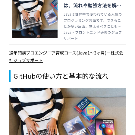
は。流れや勉強方法を解説
| Java・フロントエンド研
Javaは世界中で使われている人気の
プログラミング言語です。できるこ
修のジョブサポート
とが多い反面、覚えるべきこともた
くさんあります。Javaを効率よくマ
Java・フロントエンド研修のジョブ
スターし使いこなせるよう、独学で
サポート
習得するための勉強方法や、参考書
籍・サイトなどを紹介します。
通年開講プロエンジニア育成コース(Java1～3ヶ月)ー株式会
社ジョブサポート
GitHub
の使い方と基本的な流れ