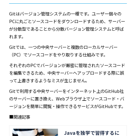
Git
はバージョン管理システムの一種です。ユーザー個々の
PC
に丸ごとソースコードをダウンロードするため、サーバー
が分散型であることから分散バージョン管理システムと呼ば
れます。
Git
では、一つの中央サーバーと複数のローカルサーバー
（
PC
）でソースコードをやり取りする仕組みです。
それぞれの
PC
でバージョンが厳密に管理されたソースコード
を編集できるため、中央サーバーへアップロードする際に誤
って上書きするようなミスが生じません。
Git
で利用する中央サーバーをインターネット上の
GitHub
社
のサーバーに置き換え、
Web
ブラウザ上でソースコード・バ
ージョンを簡単に閲覧・操作できるサービスが
GitHub
です。
■関連記事
Javaを独学で習得するに