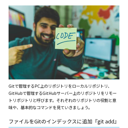
Git
で管理する
PC
上のリポジトリをローカルリポジトリ、
GitHub
で管理する
GitHub
サーバー上のリポジトリをリモー
トリポジトリと呼びます。それぞれのリポジトリの役割と意
味や、基本的なコマンドを見ていきましょう。
ファイルを
Git
のインデックスに追加『
git add
』