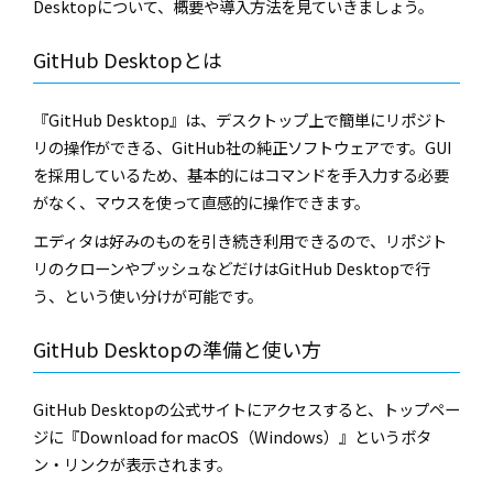
Desktopについて、
概要や導入方法を見ていきましょう。
GitHub Desktop
とは
『
GitHub Desktop
』は、デスクトップ上で簡単にリポジト
リの操作ができる、
GitHub
社の純正ソフトウェアです。
GUI
を採用しているため、基本的にはコマンドを手入力する必要
がなく、マウスを使って直感的に操作できます。
エディタは好みのものを引き続き利用できるので、リポジト
リのクローンやプッシュなどだけは
GitHub Desktop
で行
う、という使い分けが可能です。
GitHub Desktop
の準備と使い方
GitHub Desktop
の公式サイトにアクセスすると、トップペー
ジに『
Download for macOS
（
Windows
）』というボタ
ン・リンクが表示されます。