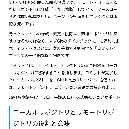
Git
・
GitHub
を使った開発現場では、リモート・ローカルと
もにリポジトリは作成（または複製）してから、ソースコー
ドの作成や編集を行い、バージョン管理をしていくのが基本
的な流れです。
行ったファイルの作成・変更・削除は、直接リポジトリに反
映させるのではなく、まず
Git
の『インデックス』に追加しま
す。インデックスとは、次の手順で変更内容を『コミット』
するまでの一時的な保存場所です。
コミットとは、ファイル・ディレクトリの変更内容をローカ
ルリポジトリに記録することを指します。コミットが完了し
たローカルリポジトリを、
GitHub
上のサーバーに送信すれ
ば、リモートリポジトリにバージョン変更が反映されます。
Java短期講座(入門5日・基礎10日)ー株式会社ジョブサポート
ローカルリポジトリとリモートリポ
ジトリの役割と意味