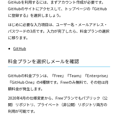
GitHub
を利用するには、まずアカウント作成が必要です。
GitHub
のサイトにアクセスして、トップページの『
GitHub
に登録する』を選択しましょう。
はじめに必要な入力項目は、ユーザー名・メールアドレス・
パスワードの
3
点です。入力が完了したら、料金プランの選択
に移ります。
GitHub
料金プランを選択しメールを確認
GitHub
の料金プランは、『
Free
』『
Team
』『
Enterprise
』
『
GitHub One
』の
4
種類です。
Free
のみ無料で、その他は月
額料金が発生します。
2020
年
4
月の仕様変更から、
Free
プランでもパブリック（公
開）リポジトリ、プライベート（非公開）リポジトリ両方の
利用が可能です。