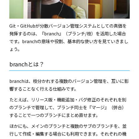
Git
・
GitHub
が分散バージョン管理システムとしての真価を
発揮するのは、『
branch
』（ブランチ
/
枝）
を活用した場合
です。
branch
の意味や役割、基本的な使い方を見ていきまし
ょう。
branch
とは？
branch
は、枝分かれする複数のバージョン管理を、互いに影
響することなく行える仕組みです。
たとえば、リリース版・機能追加・バグ修正のそれぞれを別
のブランチで管理して、ブランチ同士を『マージ』（併合）
することで一つのブランチにまとめ直せます。
ほかにも、メインのブランチと複数のサブのブランチを、並
行して作成・編集する場合にも利用できます。それぞれの機