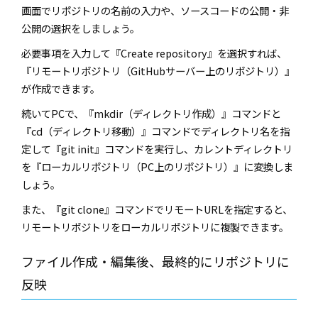
画面でリポジトリの名前の入力や、ソースコードの公開・非
公開の選択をしましょう。
必要事項を入力して『
Create repository
』を選択すれば、
『リモートリポジトリ（
GitHub
サーバー上のリポジトリ）』
が作成できます。
続いて
PC
で、『
mkdir
（ディレクトリ作成）』コマンドと
『
cd
（ディレクトリ移動）』コマンドでディレクトリ名を指
定して『
git init
』コマンドを実行し、カレントディレクトリ
を『ローカルリポジトリ（
PC
上のリポジトリ）』に変換しま
しょう。
また、『
git clone
』コマンドでリモート
URL
を指定すると、
リモートリポジトリをローカルリポジトリに複製できます。
ファイル作成・編集後、最終的にリポジトリに
反映