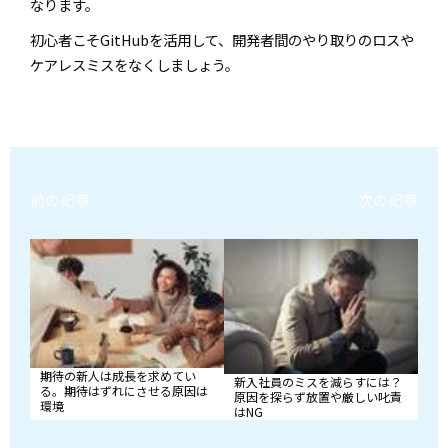
なります。
初心者こそ
GitHub
を活用して、開発者間のやり取りのロスや
ケアレスミスをなくしましょう。
前の記事
次の記事
期待の新人は成長を求めてい
新入社員のミスを減らすには？
る。期待はずれにさせる原因は
原因を探らず放置や厳しい叱責
環境
はNG