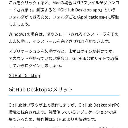
これをクリックすると、
Mac
の場合は
ZIP
ファイルがダウンロ
ードされます。解凍すると『
GitHub Desktop.app
』という
フォルダができるため、フォルダごと
/Applications
内に移動
しましょう。
Windows
の場合は、ダウンロードされるインストーラをその
まま起動し、インストールを完了させれば利用できます。
アプリケーションを起動すると、まずログインが必要です。
アカウントを持っていない場合は、
GitHub
公式サイトで取得
してからログインしましょう。
GitHub Desktop
GitHub Desktop
のメリット
GitHub
はブラウザ上で操作しますが、
GitHub Desktop
は
PC
環境と統合されます。普段使っているアプリケーションで編
集できるため、操作性は
GitHub
よりも快適です。