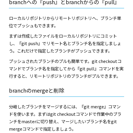
branch
への『
push
』と
branch
からの『
pull
』
ローカルリポジトリからリモートリポジトリへ、ブランチ単
位でプッシュもできます。
まずは作成したファイルをローカルリポジトリにコミット
し、『
git push
』でリモート名とブランチ名を指定しましょ
う。これだけで指定したブランチがプッシュできます。
プッシュされたブランチのプルも簡単です。
git checkout
コ
マンドでブランチ名を指定してから『
git pull
』コマンドを実
行すると、リモートリポジトリのブランチがプルできます。
branch
の
merge
と削除
分岐したブランチをマージするには、『
git merge
』コマン
ドを使います。まずは
git checkout
コマンドで作業中のブラ
ンチを
master
に切り替え、マージしたいブランチ名を
git
merge
コマンドで指定しましょう。