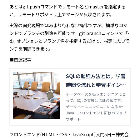
あとは
git push
コマンドでリモート名と
master
を指定する
と、リモートリポジトリ上でマージが反映されます。
実際の開発現場ではあまり行わない操作ですが、簡単なコマ
ンドでブランチの削除も可能です。
git branch
コマンドで『
-
d
』オプションとブランチ名を指定するだけで、指定したブラ
ンチを削除できます。
■関連記事
SQLの勉強方法とは。学習
時間や流れと学習ポイント
を解説 | Java・フロントエ
データベースを扱うエンジニアにと
って、SQLの習得はほぼ必須です。
ンド研修のジョブサポート
データベースエンジニアになるため
には、SQLを勉強する必要がありま
Java・フロントエンド研修のジョブ
す。どのようにSQLを学習すればい
サポート
いのでしょうか。学習時間方法、や
学習のポイントについて解説しま
フロントエンド(HTML・CSS・JavaScript)入門5日ー株式会
す。