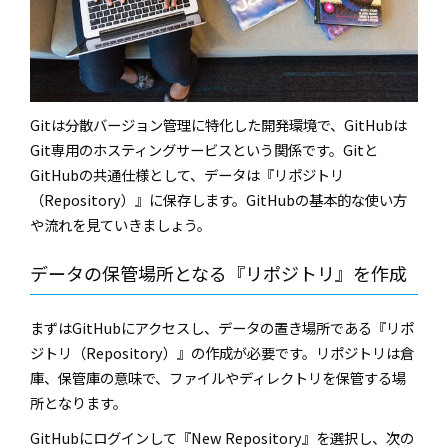
Git
は分散バージョン管理に特化した開発環境で、
GitHub
は
Git
専用のホスティングサービスという関係です。
Gitと
GitHub
の共通仕様として、データは『リポジトリ
（
Repository
）』に保存します。
GitHub
の基本的な使い方
や流れを見ていきましょう。
データの保管場所となる『リポジトリ』を作成
まずは
GitHub
にアクセスし、データの置き場所である『リポ
ジトリ（
Repository
）』の作成が必要です。リポジトリは倉
庫、保管庫の意味で、ファイルやディレクトリを保管する場
所となります。
GitHub
にログインして『
New Repository
』を選択し、次の