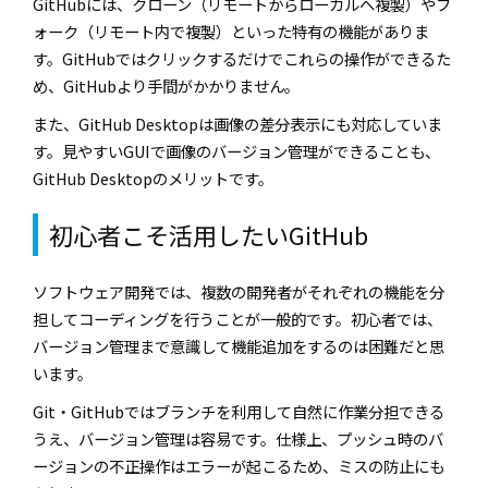
GitHub
には、クローン（リモートからローカルへ複製）やフ
ォーク（リモート内で複製）といった特有の機能がありま
す。
GitHub
ではクリックするだけでこれらの操作ができるた
め、
GitHub
より手間がかかりません。
また、
GitHub Desktop
は画像の差分表示にも対応していま
す。見やすい
GUI
で画像のバージョン管理ができることも、
GitHub Desktop
のメリットです。
初心者こそ活用したい
GitHub
ソフトウェア開発では、複数の開発者がそれぞれの機能を分
担してコーディングを行うことが一般的です。初心者では、
バージョン管理まで意識して機能追加をするのは困難だと思
います。
Git
・
GitHub
ではブランチを利用して自然に作業分担できる
うえ、バージョン管理は容易です。仕様上、プッシュ時のバ
ージョンの不正操作はエラーが起こるため、ミスの防止にも