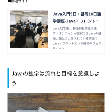
■関連サイト
Java入門5日・基礎10日通
学講座-Java・フロントエ
ンド研修のジョブサポート
Java入門5日、基礎10日講座は通
学・オンラインが選択できJavaの基
礎力強化に力を入れている講座で
す。スキルチェンジでJavaを学びた
Java・フロントエンド研修のジョブ
い方、未経験者、待機者にJavaの基
サポート
礎を習得させたい企業様向けの短期
講座になります。
Javaの独学は流れと目標を意識しよ
う