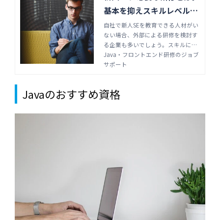
基本を抑えスキルレベルの
差を埋める | Java・フロン
自社で新人SEを教育できる人材がい
ない場合、外部による研修を検討す
トエンド研修のジョブサポ
る企業も多いでしょう。スキルに差
ート
があると、業務内容にばらつきが生
Java・フロントエンド研修のジョブ
まれ安定しないため、適切な研修が
サポート
求められます。新人SEに求められる
スキルや、研修の選び方を解説しま
Javaのおすすめ資格
す。