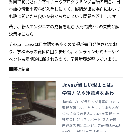
外国で開発されたマイナーなプログラミング言語の場合、日
本語の情報や資料が入手しにくく、疑問が出た場合において
も誰に聞いたら良いか分からないという問題も浮上します。
若手、新人エンジニアの成長を阻む 人材育成5つの失敗と解
決策
はこちら
その点、Javaは日本語でも多くの情報が毎日発信されてお
り、学ぶための資料に困りません。オンラインセミナーやイ
ベントも定期的に催されるので、学習環境が整っています。
■関連記事
Javaが難しい理由とは。
学習方法や注意点をあわせ
て解説 | 株式会社ジョブサ
Javaはプログラミング言語の中でも
習得が難しく、挫折してしまう人が
ポート-新人研修・未経験
少なくありません。Javaを習得する
者向けエンジニア研修(Jav
ためにも、Javaの学習が難しい原因
株式会社ジョブサポート-新人研修・
a,JavaScript)のジョブサ
と、それでもJavaが人気である理由
未経験者向けエンジニア研修(Java,J
を知っておきましょう。学習方法や
avaScript)のジョブサポート