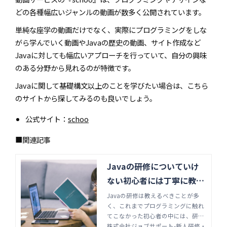
どの各種幅広いジャンルの動画が数多く公開されています。
単純な座学の動画だけでなく、実際にプログラミングをしな
がら学んでいく動画やJavaの歴史の動画、サイト作成など
Javaに対しても幅広いアプローチを行っていて、自分の興味
のある分野から見れるのが特徴です。
Javaに関して基礎構文以上のことを学びたい場合は、こちら
のサイトから探してみるのも良いでしょう。
公式サイト：
schoo
■関連記事
Javaの研修についていけ
ない初心者には丁寧に教え
る。その理由とは | 株式会
Javaの研修は教えるべきことが多
く、これまでプログラミングに触れ
社ジョブサポート-新人研
てこなかった初心者の中には、研修
修・未経験者向けエンジニ
についていけず脱落する人もでてき
株式会社ジョブサポート-新人研修・