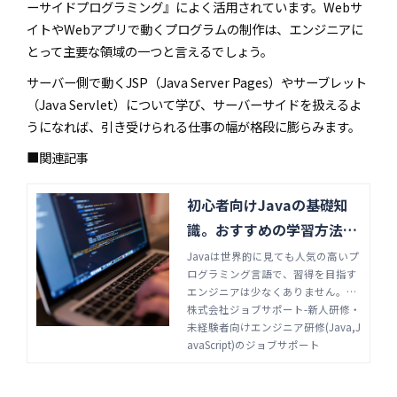
ーサイドプログラミング』によく活用されています。Webサ
イトやWebアプリで動くプログラムの制作は、エンジニアに
とって主要な領域の一つと言えるでしょう。
サーバー側で動くJSP（Java Server Pages）やサーブレット
（Java Servlet）について学び、サーバーサイドを扱えるよ
うになれば、引き受けられる仕事の幅が格段に膨らみます。
■関連記事
初心者向けJavaの基礎知
識。おすすめの学習方法も
紹介 | 株式会社ジョブサポ
Javaは世界的に見ても人気の高いプ
ログラミング言語で、習得を目指す
ート-新人研修・未経験者
エンジニアは少なくありません。Ja
向けエンジニア研修(Java,
vaを初心者が学ぶ場合にどのように
株式会社ジョブサポート-新人研修・
JavaScript)のジョブサポ
学べば良いのか、学習方法やコツを
未経験者向けエンジニア研修(Java,J
解説します。Javaの基礎知識と合わ
avaScript)のジョブサポート
ート
せて見ていきましょう。