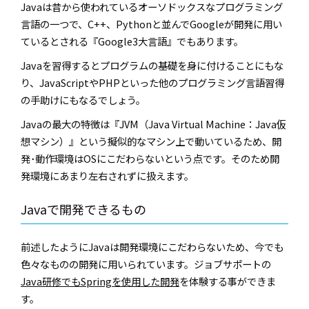
Javaは昔から使われているオーソドックスなプログラミング
言語の一つで、C++、Pythonと並んでGoogleが開発に用い
ているとされる『Google3大言語』でもあります。
Javaを習得するとプログラムの基礎を身に付けることにもな
り、JavaScriptやPHPといった他のプログラミング言語習得
の手助けにもなるでしょう。
Javaの最大の特徴は『JVM（Java Virtual Machine：Java仮
想マシン）』という擬似的なマシン上で動いているため、開
発･動作環境はOSにこだわらないという点です。そのため開
発環境にあまり左右されずに扱えます。
Javaで開発できるもの
前述したようにJavaは開発環境にこだわらないため、今でも
色々なものの開発に用いられています。ジョブサポートの
Java研修でもSpringを使用した開発
を体験する事ができま
す。