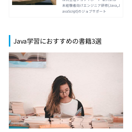
ア研修(Java,JavaScript)
てしまいます。なぜ脱落してしまう
未経験者向けエンジニア研修(Java,J
のか、その原因を知り、研修で脱落
avaScript)のジョブサポート
のジョブサポート
者を出さないように対策しましょ
う。
Java学習におすすめの書籍3選