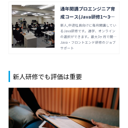
通年開講プロエンジニア育
成コース(Java研修1～3ヶ
月)
新人,中途社員向けに毎月開講してい
るJava研修です。通学、オンライン
の選択ができます。最大3ヶ月で開
発環境(言語、バージョンアップな
Java・フロントエンド研修のジョブ
ど)に左右されない基礎知識、開発チ
サポート
ームで働くビジネススキルも強化。
プログラミング研修はジョブサポー
トにお任せ下さい。
新人研修でも評価は重要