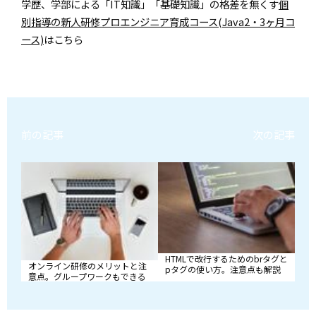
学歴、学部による「IT知識」「基礎知識」の格差を無くす
個
別指導の新人研修プロエンジニア育成コース(Java2・3ヶ月コ
ース)
はこちら
前の記事
次の記事
HTMLで改行するためのbrタグと
オンライン研修のメリットと注
pタグの使い方。注意点も解説
意点。グループワークもできる