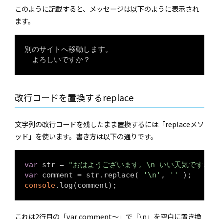
このように記載すると、メッセージは以下のように表示され
ます。
別のサイトへ移動します。

　よろしいですか？
改行コードを置換するreplace
文字列の改行コードを残したまま置換するには「replaceメソ
ッド」を使います。書き方は以下の通りです。
var
 str = 
"おはようございます。\n いい天気ですね"
var
 comment = str.replace( 
'\n'
, 
''
console
.log(comment);
これは2行目の「var comment～」で「\n」を空白に置き換