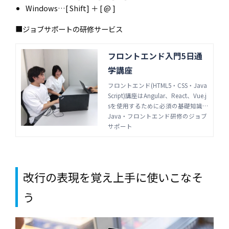
Windows…[ Shift] ＋ [ @ ]
■ジョブサポートの研修サービス
フロントエンド入門5日通
学講座
フロントエンド(HTML5・CSS・Java
Script)講座はAngular、React、Vue.j
sを使用するために必須の基礎知識
習得を目指します。スキルチェン
Java・フロントエンド研修のジョブ
ジ、ローコード開発の基礎知識習得
サポート
でフロントエンドの基礎を学びたい
方の講座です。通学、オンライン選
択可能です。
改行の表現を覚え上手に使いこなそ
う