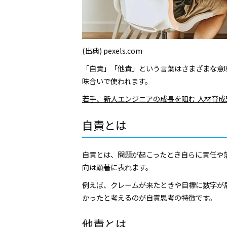
(出典) pexels.com
「自責」「他責」という言葉はさまざまな意
味合いで使われます。
若手、新人エンジニアの成長を阻む 人材育成
自責とは
自責とは、問題が起こったとき自らに責任や
向は顕著に表れます。
例えば、クレームが来たときや目標に数字が
かったと考えるのが自責思考の特徴です。
他責とは