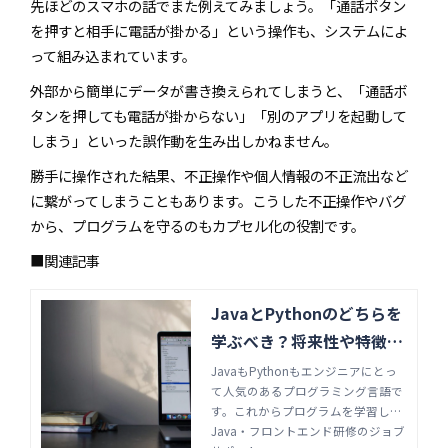
先ほどのスマホの話でまた例えてみましょう。「通話ボタン
を押すと相手に電話が掛かる」という操作も、システムによ
って組み込まれています。
外部から簡単にデータが書き換えられてしまうと、「通話ボ
タンを押しても電話が掛からない」「別のアプリを起動して
しまう」といった誤作動を生み出しかねません。
勝手に操作された結果、不正操作や個人情報の不正流出など
に繋がってしまうこともあります。こうした不正操作やバグ
から、プログラムを守るのもカプセル化の役割です。
■関連記事
JavaとPythonのどちらを
学ぶべき？将来性や特徴か
ら考える | Java・フロント
JavaもPythonもエンジニアにとっ
て人気のあるプログラミング言語で
エンド研修のジョブサポー
す。これからプログラムを学習しよ
ト
うと思う場合、どちらの言語を学ぶ
Java・フロントエンド研修のジョブ