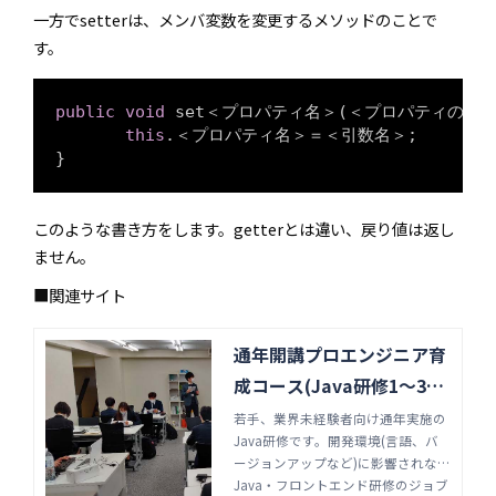
一方でsetterは、メンバ変数を変更するメソッドのことで
す。
public
void
 set＜プロパティ名＞(＜プロパティの型＞ 
this
.＜プロパティ名＞＝＜引数名＞;

}
このような書き方をします。getterとは違い、戻り値は返し
ません。
■関連サイト
通年開講プロエンジニア育
成コース(Java研修1～3ヶ
月)-株式会社ジョブサポー
若手、業界未経験者向け通年実施の
Java研修です。開発環境(言語、バ
ト
ージョンアップなど)に影響されない
技術力、チーム・組織で働くスキ
Java・フロントエンド研修のジョブ