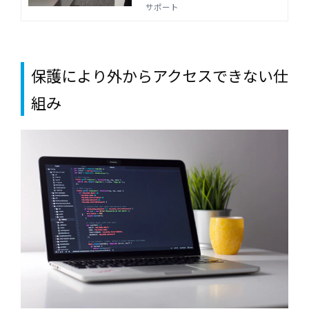
ル、責任感を身に付けます。通学、
サポート
オンライン受講の選択ができます。
Java・フロントエンドの研修はジョ
ブサポートにお任せ下さい。
保護により外からアクセスできない仕
組み