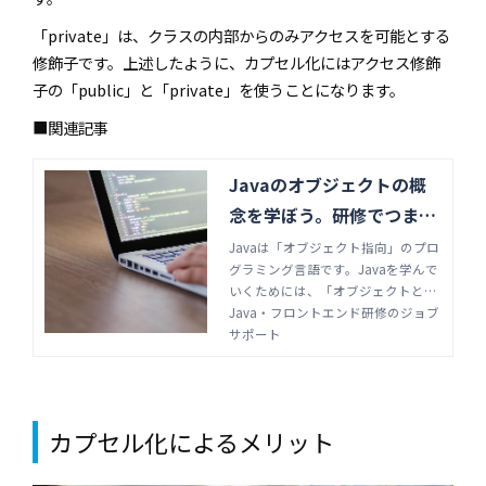
「private」は、クラスの内部からのみアクセスを可能とする
修飾子です。上述したように、カプセル化にはアクセス修飾
子の「public」と「private」を使うことになります。
■関連記事
Javaのオブジェクトの概
念を学ぼう。研修でつまづ
かないためにクラスや型な
Javaは「オブジェクト指向」のプロ
グラミング言語です。Javaを学んで
どの要点解説 | Java・フロ
いくためには、「オブジェクトとは
ントエンド研修のジョブサ
何か」を理解することが求められま
Java・フロントエンド研修のジョブ
ポート
す。オブジェクトの概要をはじめ、
サポート
クラス・型といったオブジェクトの
要点について学んでいきましょう。
カプセル化によるメリット