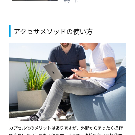
べきでしょうか。比較するために、
サポート
それぞれの言語の将来性や特徴につ
いて解説します。
アクセサメソッドの使い方
カプセル化のメリットはありますが、外部からまったく操作