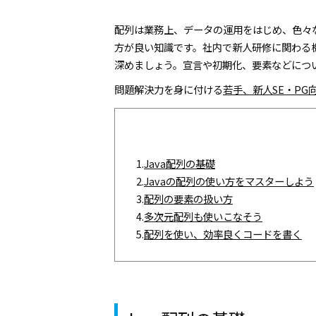
配列は業務上、データの運用をはじめ、色々
方が良い知識です。社内で新人研修に関わる機
深めましょう。宣言や初期化、要素などにつ
問題解決力を身に付ける
若手、新人SE・PG向
1.
Java配列の基礎
2.
Javaの配列の使い方をマスターしよう
3.
配列の要素の扱い方
4.
多次元配列も使いこなそう
5.
配列を使い、効率良くコードを書く