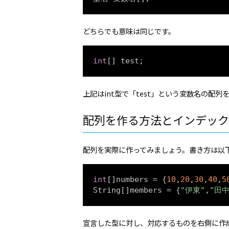
どちらでも意味は同じです。
int
[] test;
上記はint型で「test」という変数名の配
配列を作る方法とインデック
配列を実際に作ってみましょう。書き方は以
int
[]numbers = {
10
,
20
,
30
,
40
,
5
String[]members = {
"伊東"
,
"田中
宣言した型に対し、対応するものを右側に作成