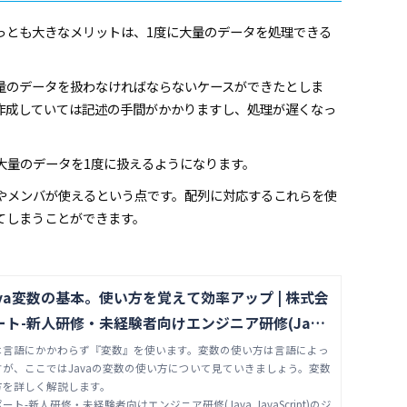
っとも大きなメリットは、1度に大量のデータを処理できる
量のデータを扱わなければならないケースができたとしま
作成していては記述の手間がかかりますし、処理が遅くなっ
大量のデータを1度に扱えるようになります。
やメンバが使えるという点です。配列に対応するこれらを使
てしまうことができます。
va変数の基本。使い方を覚えて効率アップ | 株式会
ト-新人研修・未経験者向けエンジニア研修(Jav
ipt)のジョブサポート
は言語にかかわらず『変数』を使います。変数の使い方は言語によっ
が、ここではJavaの変数の使い方について見ていきましょう。変数
方を詳しく解説します。
ト-新人研修・未経験者向けエンジニア研修(Java,JavaScript)のジ