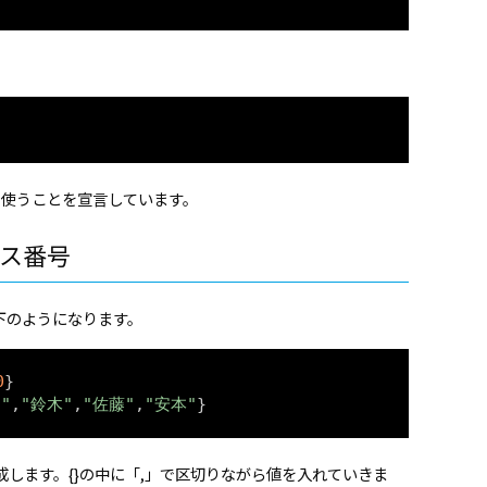
列を使うことを宣言しています。
ス番号
下のようになります。
0
}

"
,
"鈴木"
,
"佐藤"
,
"安本"
します。{}の中に「,」で区切りながら値を入れていきま