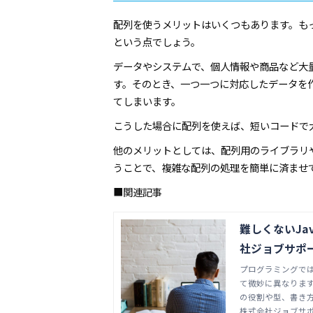
配列を使うメリットはいくつもあります。も
という点でしょう。
データやシステムで、個人情報や商品など大
す。そのとき、一つ一つに対応したデータを
てしまいます。
こうした場合に配列を使えば、短いコードで
他のメリットとしては、配列用のライブラリ
うことで、複雑な配列の処理を簡単に済ませ
■関連記事
難しくないJa
社ジョブサポー
a,JavaScr
プログラミングで
て微妙に異なります
の役割や型、書き
株式会社ジョブサポー