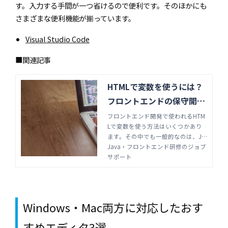
す。入力する手間が一つ省けるので便利です。そのほかにも
さまざまな便利機能が揃っています。
Visual Studio Code
■関連記事
HTMLで変数を使うには？
フロントエンドの保守開発
ができる基礎を身に付けよ
フロントエンド開発で使われるHTM
Lで変数を使う方法はいくつかあり
う | Java・フロントエンド
ます。その中でも一般的なのは、Ja
研修のジョブサポート
vaScriptやPHPと併用する方法で
Java・フロントエンド研修のジョブ
す。他のプログラミング言語を交え
サポート
た変数の使い方やHTMLで変数を使
う方法について解説します。
Windows・Mac両方に対応したおす
すめエディタ3選