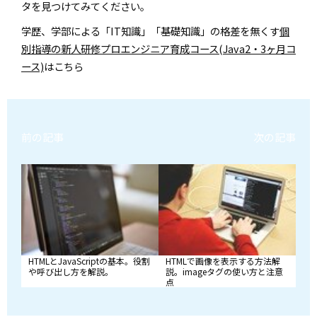
タを見つけてみてください。
学歴、学部による「IT知識」「基礎知識」の格差を無くす
個
別指導の新人研修プロエンジニア育成コース(Java2・3ヶ月コ
ース)
はこちら
前の記事
次の記事
HTMLとJavaScriptの基本。役割
HTMLで画像を表示する方法解
や呼び出し方を解説。
説。imageタグの使い方と注意
点