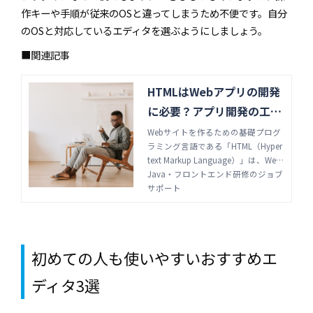
作キーや手順が従来のOSと違ってしまうため不便です。自分
のOSと対応しているエディタを選ぶようにしましょう。
■関連記事
HTMLはWebアプリの開発
に必要？アプリ開発の工程
や必要な知識 | Java・フロ
Webサイトを作るための基礎プログ
ラミング言語である「HTML（Hyper
ントエンド研修のジョブサ
text Markup Language）」は、Web
ポート
アプリ開発にも使われます。どのよ
Java・フロントエンド研修のジョブ
うに用いるのかを開発工程と共に見
サポート
ていきましょう。開発の基礎も解説
します。
初めての人も使いやすいおすすめエ
ディタ3選