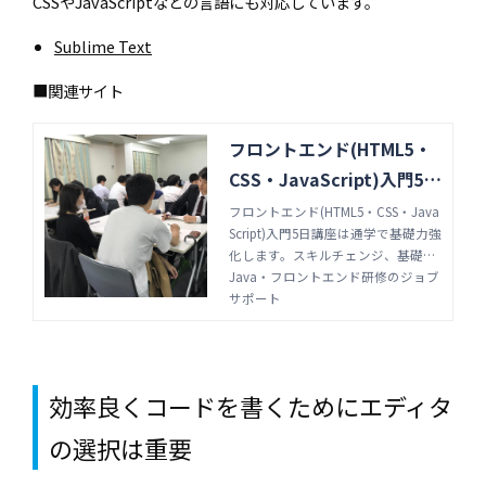
CSSやJavaScriptなどの言語にも対応しています。
Sublime Text
■関連サイト
フロントエンド(HTML5・
CSS・JavaScript)入門5日
講座-ジョブサポート
フロントエンド(HTML5・CSS・Java
Script)入門5日講座は通学で基礎力強
化します。スキルチェンジ、基礎か
ら学びたい方向けの講座です。貴社
Java・フロントエンド研修のジョブ
の希望開始日、オンライン受講の選
サポート
択も可能です。Java・フロントエン
ド研修はジョブサポートにお任せく
ださい。
効率良くコードを書くためにエディタ
の選択は重要