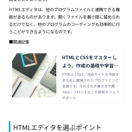
HTMLエディタは、他のプログラムファイルと連携できる機
能があるものがあります。開くファイルを最小限に留められ
るだけでなく、他のプログラムのコーディングも効率的に行
うことができるようになるのです。
■関連記事
HTMLとCSSをマスターし
よう。作成の基礎や学習方
法を紹介 | Java・フロント
HTMLとCSSは、Webサイトを作成す
るために開発されたプログラミング
エンド研修のジョブサポー
言語です。それぞれの書き方や関係
ト
性を知ることが、Webサイト作成の
Java・フロントエンド研修のジョブ
学習における第一歩といえるでしょ
サポート
う。作り方の基礎や大まかな流れ、
おすすめの学習方法を紹介します
HTMLエディタを選ぶポイント