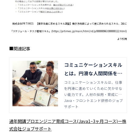
株式会社PR TIMES 【新卒社員に求めるスキル調査】働き方改革によって更に求められるスキル、2位に
「スケジュール・タスク管理スキル」(https://prtimes.jp/main/html/rd/p/000000963.000000112.html)
より引用
■関連記事
コミュニケーションスキル
とは。円滑な人間関係を築
くテクニック例 | Java・フ
コミュニケーションスキルは、仕事
を円滑に進めていくために欠かせな
ロントエンド研修のジョブ
い能力です。人材の採用・育成にお
サポート
いて多くの企業で重要視されていま
Java・フロントエンド研修のジョブ
す。豊かな人間関係を構築し、ビジ
サポート
ネスを良い方向へ導くためのテクニ
ックを紹介します。
通年開講プロエンジニア育成コース(Java1~3ヶ月コース)ー株
式会社ジョブサポート