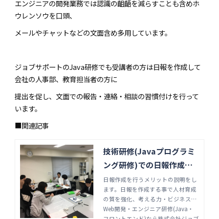
エンジニアの開発業務では認識の齟齬を減らすことも含めホ
ウレンソウを口頭、
メールやチャットなどの文面含め多用しています。
ジョブサポートのJava研修でも受講者の方は日報を作成して
会社の人事部、教育担当者の方に
提出を促し、文面での報告・連絡・相談の習慣付けを行って
います。
■関連記事
技術研修(Javaプログラミ
ング研修)での日報作成の
目的とは？ | Web開発・エ
日報作成を行うメリットの説明をし
ます。日報を作成する事で人材育成
ンジニア研修(Java・フロ
の質を強化、考える力・ビジネスス
ントエンド)なら株式会社
キル・ヒューマンスキルを高める事
Web開発・エンジニア研修(Java・
ができ、技術力強化にもつながり中
フロントエンド)なら株式会社ジョブ