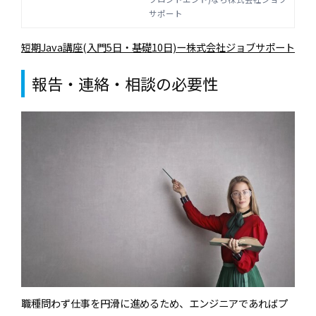
ジョブサポート
長期的に働く事ができるITエンジニ
サポート
アを目指せます。
短期Java講座(入門5日・基礎10日)ー株式会社ジョブサポート
報告・連絡・相談の必要性
職種問わず仕事を円滑に進めるため、エンジニアであればプ