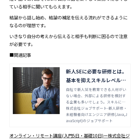
ている相手に聞いてもらえます。
結論から話し始め、結論の補足を伝える流れができるように
なるのが理想です。
いきなり自分の考えから伝えると相手も判断に困るので注意
が必要です。
■関連記事
新人SEに必要な研修とは。
基本を抑えスキルレベルの
差を埋める | 株式会社ジョ
自社で新人SEを教育できる人材がい
ない場合、外部による研修を検討す
ブサポート-新人研修・未
る企業も多いでしょう。スキルに差
経験者向けエンジニア研修
があると、業務内容にばらつきが生
株式会社ジョブサポート-新人研修・
(Java,JavaScript)のジョ
まれ安定しないため、適切な研修が
未経験者向けエンジニア研修(Java,J
求められます。新人SEに求められる
avaScript)のジョブサポート
ブサポート
スキルや、研修の選び方を解説しま
す。
オンライン・リモート講座(入門5日・基礎10日)ー株式会社ジ