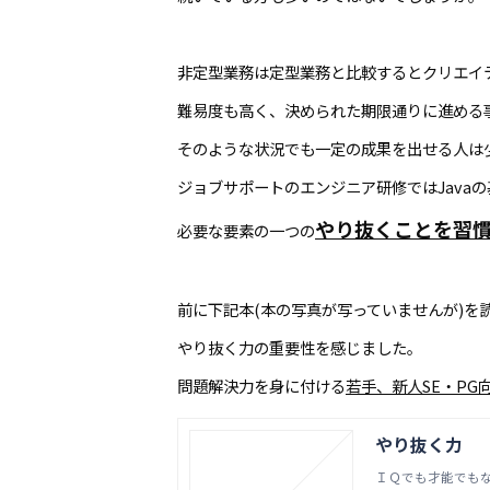
非定型業務は定型業務と比較するとクリエイテ
難易度も高く、決められた期限通りに進める
そのような状況でも一定の成果を出せる人は
ジョブサポートのエンジニア研修ではJava
やり抜くことを習
必要な要素の一つの
前に下記本(本の写真が写っていませんが)を
やり抜く力の重要性を感じました。
問題解決力を身に付ける
若手、新人SE・PG向
やり抜く力
ＩＱでも才能でも