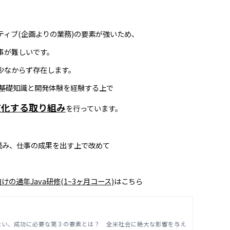
ィブ(企画よりの業務)の要素が強いため、
事が難しいです。
少なからず存在します。
の基礎知識と開発体験を経験する上で
慣化する取り組み
を行っています。
読み、仕事の成果を出す上で改めて
けの通年Java研修(1~3ヶ月コース)
はこちら
ない、成功に必要な第３の要素とは？ 全米社会に絶大な影響を与え