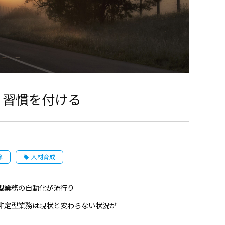
く習慣を付ける
修
人材育成
型業務の自動化が流行り
非定型業務は現状と変わらない状況が