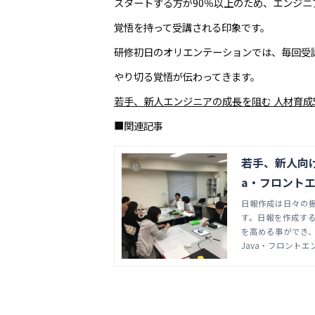
スタートする方が90％以上のため、エンジ
覚悟を持って受講される印象です。
研修初日のオリエンテーションでは、毎回受
やり切る覚悟が伝わってきます。
若手、新人エンジニアの成長を阻む 人材育成
■関連記事
若手、新人向け
a・フロント
日報作成は日々の
す。日報を作成す
を高める事ができ
きる人材になる事
Java・フロント