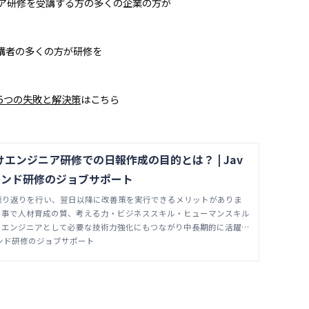
ニア研修を受講する方の多くの企業の方が
講者の多くの方が研修を
5つの失敗と解決策
はこちら
エンジニア研修での日報作成の目的とは？ | Jav
エンド研修のジョブサポート
振り返りを行い、翌日以降に改善策を実行できるメリットがありま
る事で人材育成の質、考える力・ビジネススキル・ヒューマンスキル
、エンジニアとして必要な技術力強化にもつながり中長期的に活躍で
ができます。
エンド研修のジョブサポート