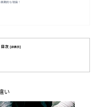
の画期的な理論！
目次
[非表示]
違い