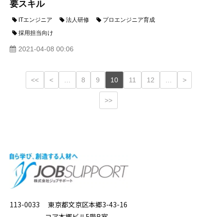
要スキル
ITエンジニア
法人研修
プロエンジニア育成
採用担当向け
2021-04-08 00:06
<<
<
…
8
9
10
11
12
…
>
>>
113-0033 東京都文京区本郷3-43-16
コア本郷ビル5階B室