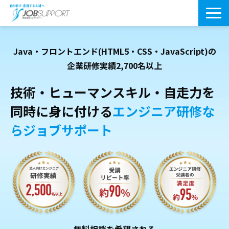
研修サービス一覧
Java・フロントエンド(HTML5・CSS・JavaScript)の
よくあるご質問
企業研修実績2,700名以上
導入事例
技術・ヒューマンスキル・自走力を
同時に身に付ける
エンジニア研修な
お役立ちブログ
らジョブサポート
会社案内・アクセス